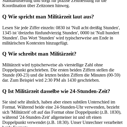
Standardisierung und sorgt für präzise Zeitmessung für die
Koordination über Zeitzonen hinweg.
Q
Wie spricht man Militärzeit laut aus?
Lesen Sie jede Ziffer einzeln: 0830 ist 'Null acht dreißig Stunden',
1345 ist 'dreizehn fünfundvierzig Stunden', 0000 ist 'Null hundert
Stunden'. Das Wort 'Stunden' wird typischerweise am Ende in
militärischen Kontexten hinzugefügt.
Q
Wie schreibt man Militärzeit?
Militärzeit wird typischerweise als vierstellige Zahl ohne
Doppelpunkt geschrieben. Die ersten beiden Ziffern stellen die
Stunde (00-23) und die letzten beiden Ziffern die Minuten (00-59)
dar. Zum Beispiel wird 2:30 PM als 1430 geschrieben.
Q
Ist Militärzeit dasselbe wie 24-Stunden-Zeit?
Sie sind sehr ähnlich, haben aber einen subtilen Unterschied im
Format. Während beide eine 24-Stunden-Uhr verwenden, bezieht
sich 'Militärzeit' oft auf das Format ohne Doppelpunkt (z.B. 1830),
während '24-Stunden-Zeit' allgemeiner ist und oft einen
Doppelpunkt verwendet (z.B. 18:30). Unser Umrechner verarbeitet