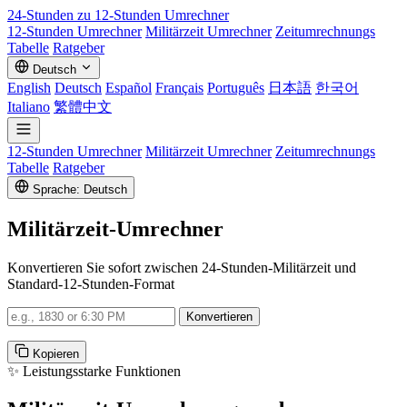
24-Stunden zu 12-Stunden
Umrechner
12-Stunden Umrechner
Militärzeit Umrechner
Zeitumrechnungs
Tabelle
Ratgeber
Deutsch
English
Deutsch
Español
Français
Português
日本語
한국어
Italiano
繁體中文
12-Stunden Umrechner
Militärzeit Umrechner
Zeitumrechnungs
Tabelle
Ratgeber
Sprache: Deutsch
Militärzeit-Umrechner
Konvertieren Sie sofort zwischen 24-Stunden-Militärzeit und
Standard-12-Stunden-Format
Konvertieren
Kopieren
✨ Leistungsstarke Funktionen