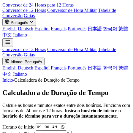
Conversor de
24 Horas
para 12 Horas
Conversor de 12 Horas
Conversor de Hora Militar
Tabela de
Conversão
Guias
Português
English
Deutsch
Español
Français
Português
日本語
한국어
繁體
中文
Italiano
Conversor de 12 Horas
Conversor de Hora Militar
Tabela de
Conversão
Guias
Idioma: Português
English
Deutsch
Español
Français
Português
日本語
한국어
繁體
中文
Italiano
Início
/
Calculadora de Duração de Tempo
Calculadora de Duração de Tempo
Calcule as horas e minutos exatos entre dois horários. Funciona com
formatos de 24 horas e 12 horas.
Insira o horário de início e o
horário de término para ver a duração instantaneamente.
Horário de Início