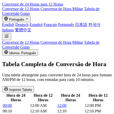
Conversor de
24 Horas
para 12 Horas
Conversor de 12 Horas
Conversor de Hora Militar
Tabela de
Conversão
Guias
Português
English
Deutsch
Español
Français
Português
日本語
한국어
Italiano
繁體中文
Conversor de 12 Horas
Conversor de Hora Militar
Tabela de
Conversão
Guias
Idioma: Português
Tabela Completa de Conversão de Hora
Uma tabela abrangente para converter hora de 24 horas para formato
AM/PM de 12 horas, com entradas para cada 10 minutos.
Imprimir Tabela
Hora de 24
Hora de 12
Hora de 24
Hora de 12
Horas
Horas
Horas
Horas
00:00
12:00 AM
12:00
12:00 PM
00:10
12:10 AM
12:10
12:10 PM