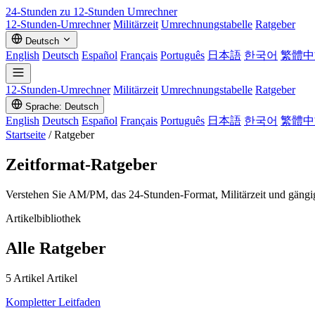
24-Stunden zu 12-Stunden
Umrechner
12-Stunden-Umrechner
Militärzeit
Umrechnungstabelle
Ratgeber
Deutsch
English
Deutsch
Español
Français
Português
日本語
한국어
繁體中
12-Stunden-Umrechner
Militärzeit
Umrechnungstabelle
Ratgeber
Sprache: Deutsch
English
Deutsch
Español
Français
Português
日本語
한국어
繁體中
Startseite
/
Ratgeber
Zeitformat-Ratgeber
Verstehen Sie AM/PM, das 24-Stunden-Format, Militärzeit und gängi
Artikelbibliothek
Alle Ratgeber
5 Artikel Artikel
Kompletter Leitfaden