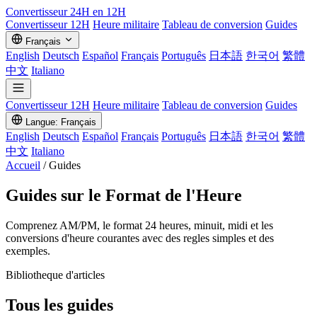
Convertisseur
24H en 12H
Convertisseur 12H
Heure militaire
Tableau de conversion
Guides
Français
English
Deutsch
Español
Français
Português
日本語
한국어
繁體
中文
Italiano
Convertisseur 12H
Heure militaire
Tableau de conversion
Guides
Langue: Français
English
Deutsch
Español
Français
Português
日本語
한국어
繁體
中文
Italiano
Accueil
/
Guides
Guides sur le Format de l'Heure
Comprenez AM/PM, le format 24 heures, minuit, midi et les
conversions d'heure courantes avec des regles simples et des
exemples.
Bibliotheque d'articles
Tous les guides