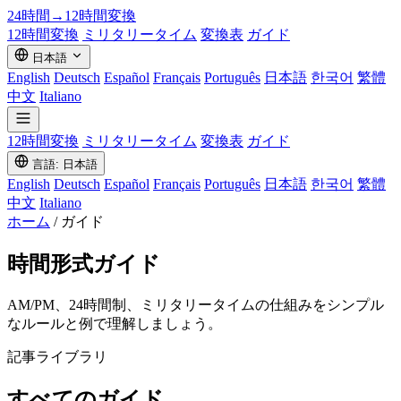
24時間→12時間
変換
12時間変換
ミリタリータイム
変換表
ガイド
日本語
English
Deutsch
Español
Français
Português
日本語
한국어
繁體
中文
Italiano
12時間変換
ミリタリータイム
変換表
ガイド
言語: 日本語
English
Deutsch
Español
Français
Português
日本語
한국어
繁體
中文
Italiano
ホーム
/
ガイド
時間形式ガイド
AM/PM、24時間制、ミリタリータイムの仕組みをシンプル
なルールと例で理解しましょう。
記事ライブラリ
すべてのガイド