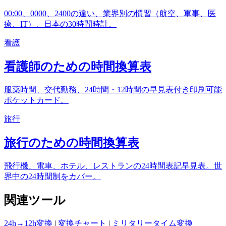
00:00、0000、2400の違い、業界別の慣習（航空、軍事、医
療、IT）、日本の30時間時計。
看護
看護師のための時間換算表
服薬時間、交代勤務、24時間・12時間の早見表付き印刷可能
ポケットカード。
旅行
旅行のための時間換算表
飛行機、電車、ホテル、レストランの24時間表記早見表。世
界中の24時間制をカバー。
関連ツール
24h→12h変換
|
変換チャート
|
ミリタリータイム変換