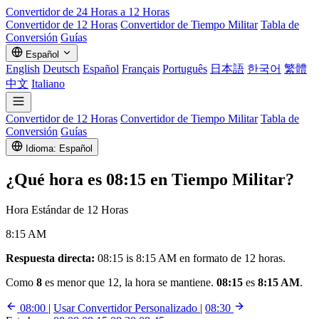
Convertidor de 24 Horas a 12 Horas
Convertidor de 12 Horas
Convertidor de Tiempo Militar
Tabla de
Conversión
Guías
Español
English
Deutsch
Español
Français
Português
日本語
한국어
繁體
中文
Italiano
Convertidor de 12 Horas
Convertidor de Tiempo Militar
Tabla de
Conversión
Guías
Idioma: Español
¿Qué hora es
08:15
en Tiempo Militar?
Hora Estándar de 12 Horas
8:15 AM
Respuesta directa:
08:15 is 8:15 AM en formato de 12 horas.
Como
8
es menor que 12, la hora se mantiene.
08:15
es
8:15 AM
.
08:00
|
Usar Convertidor Personalizado
|
08:30