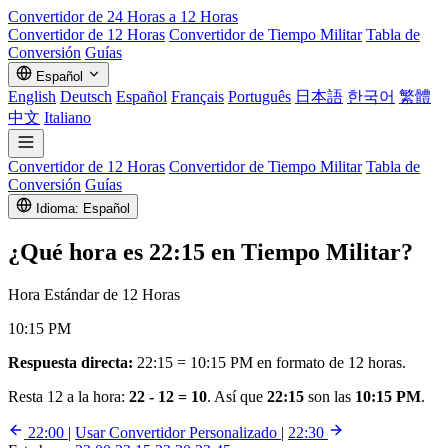
Convertidor de 24 Horas a 12 Horas
Convertidor de 12 Horas
Convertidor de Tiempo Militar
Tabla de
Conversión
Guías
Español
English
Deutsch
Español
Français
Português
日本語
한국어
繁體
中文
Italiano
Convertidor de 12 Horas
Convertidor de Tiempo Militar
Tabla de
Conversión
Guías
Idioma: Español
¿Qué hora es
22:15
en Tiempo Militar?
Hora Estándar de 12 Horas
10:15 PM
Respuesta directa:
22:15 = 10:15 PM en formato de 12 horas.
Resta 12 a la hora:
22 - 12 = 10
. Así que
22:15
son las
10:15 PM
.
22:00
|
Usar Convertidor Personalizado
|
22:30