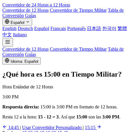
Convertidor de 24 Horas a 12 Horas
Convertidor de 12 Horas
Convertidor de Tiempo Militar
Tabla de
Conversión
Guías
Español
English
Deutsch
Español
Français
Português
日本語
한국어
繁體
中文
Italiano
Convertidor de 12 Horas
Convertidor de Tiempo Militar
Tabla de
Conversión
Guías
Idioma: Español
¿Qué hora es
15:00
en Tiempo Militar?
Hora Estándar de 12 Horas
3:00 PM
Respuesta directa:
15:00 is 3:00 PM en formato de 12 horas.
Resta 12 a la hora:
15 - 12 = 3
. Así que
15:00
son las
3:00 PM
.
14:45
|
Usar Convertidor Personalizado
|
15:15