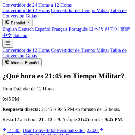
Convertidor de 24 Horas a 12 Horas
Convertidor de 12 Horas
Convertidor de Tiempo Militar
Tabla de
Conversión
Guías
Español
English
Deutsch
Español
Français
Português
日本語
한국어
繁體
中文
Italiano
Convertidor de 12 Horas
Convertidor de Tiempo Militar
Tabla de
Conversión
Guías
Idioma: Español
¿Qué hora es
21:45
en Tiempo Militar?
Hora Estándar de 12 Horas
9:45 PM
Respuesta directa:
21:45 is 9:45 PM en formato de 12 horas.
Resta 12 a la hora:
21 - 12 = 9
. Así que
21:45
son las
9:45 PM
.
21:30
|
Usar Convertidor Personalizado
|
22:00