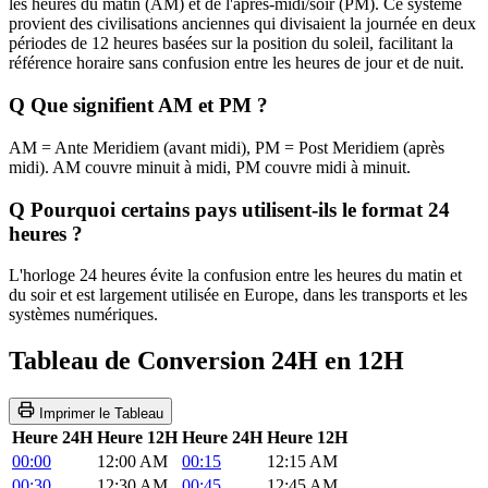
les heures du matin (AM) et de l'après-midi/soir (PM). Ce système
provient des civilisations anciennes qui divisaient la journée en deux
périodes de 12 heures basées sur la position du soleil, facilitant la
référence horaire sans confusion entre les heures de jour et de nuit.
Q
Que signifient AM et PM ?
AM = Ante Meridiem (avant midi), PM = Post Meridiem (après
midi). AM couvre minuit à midi, PM couvre midi à minuit.
Q
Pourquoi certains pays utilisent-ils le format 24
heures ?
L'horloge 24 heures évite la confusion entre les heures du matin et
du soir et est largement utilisée en Europe, dans les transports et les
systèmes numériques.
Tableau de Conversion 24H en 12H
Imprimer le Tableau
Heure 24H
Heure 12H
Heure 24H
Heure 12H
00:00
12:00 AM
00:15
12:15 AM
00:30
12:30 AM
00:45
12:45 AM