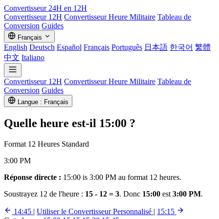
Convertisseur
24H en 12H
Convertisseur 12H
Convertisseur Heure Militaire
Tableau de
Conversion
Guides
Français
English
Deutsch
Español
Français
Português
日本語
한국어
繁體
中文
Italiano
Convertisseur 12H
Convertisseur Heure Militaire
Tableau de
Conversion
Guides
Langue : Français
Quelle heure est-il
15:00
?
Format 12 Heures Standard
3:00 PM
Réponse directe :
15:00 is 3:00 PM au format 12 heures.
Soustrayez 12 de l'heure :
15 - 12 = 3
. Donc
15:00
est
3:00 PM
.
14:45
|
Utiliser le Convertisseur Personnalisé
|
15:15