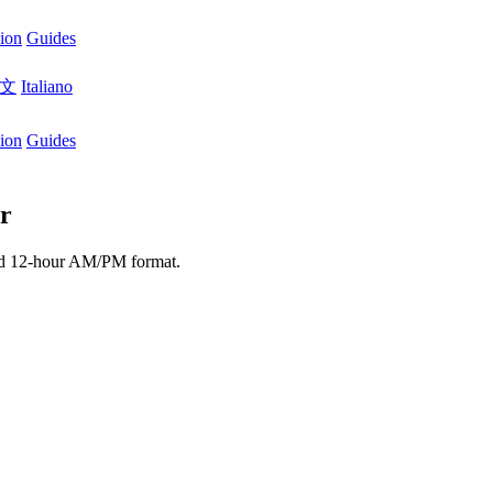
ion
Guides
文
Italiano
ion
Guides
r
rd
12-hour AM/PM format
.