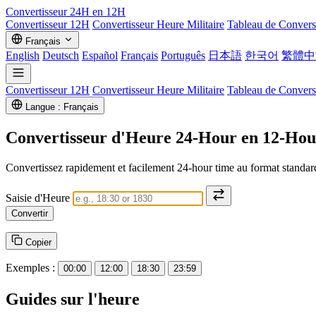
Convertisseur
24H en 12H
Convertisseur 12H
Convertisseur Heure Militaire
Tableau de Convers
Français
English
Deutsch
Español
Français
Português
日本語
한국어
繁體中
Convertisseur 12H
Convertisseur Heure Militaire
Tableau de Convers
Langue : Français
Convertisseur d'Heure
24-Hour
en
12-Hou
Convertissez rapidement et facilement
24-hour time
au format standa
Saisie d'Heure
Convertir
Copier
Exemples :
00:00
12:00
18:30
23:59
Guides sur l'heure