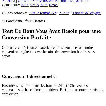
01:45
|
Utiliser le Convertisseur Personnalisé
|
02:15
Cette heure:
02:00
02:15
02:30
02:45
Guides connexes:
Lire le format 24h
·
Minuit
·
Tableau de voyage
✨ Fonctionnalités Puissantes
Tout Ce Dont Vous Avez Besoin pour une
Conversion Parfaite
Conçu avec précision et expérience utilisateur à l'esprit, notre
convertisseur gère tous vos besoins de conversion horaire sans
effort.
Conversion Bidirectionnelle
Basculez sans effort entre les formats 24h et 12h avec des
commandes de basculement intuitives. Parfait pour toute direction de
conversion.