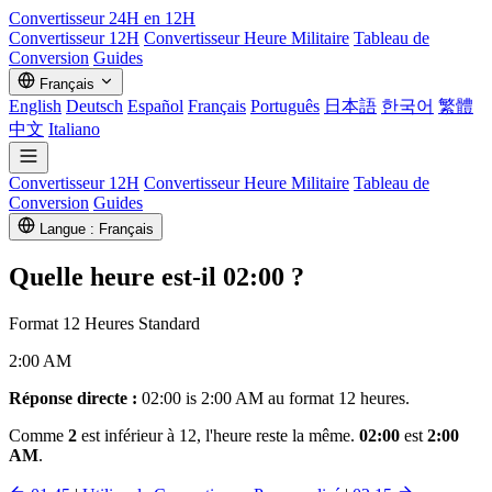
Convertisseur
24H en 12H
Convertisseur 12H
Convertisseur Heure Militaire
Tableau de
Conversion
Guides
Français
English
Deutsch
Español
Français
Português
日本語
한국어
繁體
中文
Italiano
Convertisseur 12H
Convertisseur Heure Militaire
Tableau de
Conversion
Guides
Langue : Français
Quelle heure est-il
02:00
?
Format 12 Heures Standard
2:00 AM
Réponse directe :
02:00 is 2:00 AM au format 12 heures.
Comme
2
est inférieur à 12, l'heure reste la même.
02:00
est
2:00
AM
.