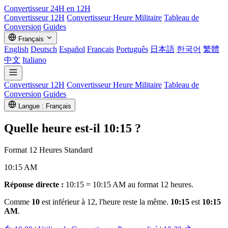
Convertisseur
24H en 12H
Convertisseur 12H
Convertisseur Heure Militaire
Tableau de
Conversion
Guides
Français
English
Deutsch
Español
Français
Português
日本語
한국어
繁體
中文
Italiano
Convertisseur 12H
Convertisseur Heure Militaire
Tableau de
Conversion
Guides
Langue : Français
Quelle heure est-il
10:15
?
Format 12 Heures Standard
10:15 AM
Réponse directe :
10:15 = 10:15 AM au format 12 heures.
Comme
10
est inférieur à 12, l'heure reste la même.
10:15
est
10:15
AM
.