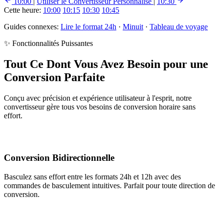
10:00
|
Utiliser le Convertisseur Personnalisé
|
10:30
Cette heure:
10:00
10:15
10:30
10:45
Guides connexes:
Lire le format 24h
·
Minuit
·
Tableau de voyage
✨ Fonctionnalités Puissantes
Tout Ce Dont Vous Avez Besoin pour une
Conversion Parfaite
Conçu avec précision et expérience utilisateur à l'esprit, notre
convertisseur gère tous vos besoins de conversion horaire sans
effort.
Conversion Bidirectionnelle
Basculez sans effort entre les formats 24h et 12h avec des
commandes de basculement intuitives. Parfait pour toute direction de
conversion.