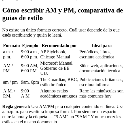
Cómo escribir AM y PM, comparativa de
guías de estilo
No existe un único formato correcto. Cuál usar depende de lo que
estés escribiendo y quién lo leerá.
Formato
Ejemplo
Recomendado por
Ideal para
a.m. /
9:00 a.m.,
AP Stylebook,
Periódicos, libros,
p.m.
6:00 p.m.
Chicago Manual
escritura académica
Microsoft Manual,
AM /
9:00 AM,
Sitios web, aplicaciones,
Gobierno de EE.
PM
6:00 PM
documentación técnica
UU.
The Guardian, BBC,
Publicaciones británicas,
am / pm
9am, 6pm
estilo británico
escritura informal
A.M. /
9:00
Algunos estilos
Raro; las minúsculas son
P.M.
A.M.
académicos antiguos
más comunes hoy
Regla general:
Usa AM/PM para cualquier contenido en línea. Usa
a.m./p.m. para escritura impresa formal. Pon siempre un espacio
entre la hora y la etiqueta — "9 AM" no "9AM." Y nunca mezcles
estilos en el mismo documento.