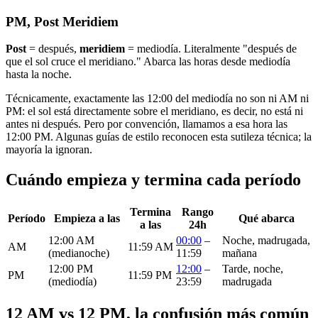
PM, Post Meridiem
Post
= después,
meridiem
= mediodía. Literalmente "después de
que el sol cruce el meridiano." Abarca las horas desde mediodía
hasta la noche.
Técnicamente, exactamente las 12:00 del mediodía no son ni AM ni
PM: el sol está directamente sobre el meridiano, es decir, no está ni
antes ni después. Pero por convención, llamamos a esa hora las
12:00 PM. Algunas guías de estilo reconocen esta sutileza técnica; la
mayoría la ignoran.
Cuándo empieza y termina cada período
Termina
Rango
Período
Empieza a las
Qué abarca
a las
24h
12:00 AM
00:00
–
Noche, madrugada,
AM
11:59 AM
(medianoche)
11:59
mañana
12:00 PM
12:00
–
Tarde, noche,
PM
11:59 PM
(mediodía)
23:59
madrugada
12 AM vs 12 PM, la confusión más común