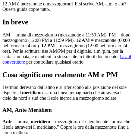
12 AM è mezzanotte o mezzogiorno? E si scrive AM, a.m. o am?
Questa guida copre tutto.
In breve
AM = prima di mezzogiorno (mezzanotte a 11:59 AM). PM = dopo
mezzogiorno (12:00 PM a 11:59 PM).
12 AM
= mezzanotte (00:00
nel formato 24 ore).
12 PM
= mezzogiorno (12:00 nel formato 24
ore). Per la scrittura: usa AM/PM per il digitale, a.m./p.m. per la
carta stampata, e mantieni lo stesso stile in tutto il documento.
Usa il
convertitore
per controllare qualsiasi orario.
Cosa significano realmente AM e PM
I termini derivano dal latino e si riferiscono alla posizione del sole
rispetto al
meridiano
— una linea immaginaria che attraversa il
cielo da nord a sud che il sole incrocia a mezzogiorno solare.
AM, Ante Meridiem
Ante
= prima,
meridiem
= mezzogiorno. Letteralmente "prima che
il sole attraversi il meridiano." Copre le ore dalla mezzanotte fino a
tarda mattina.