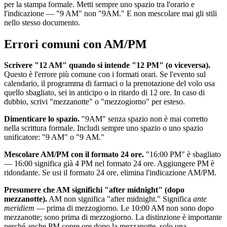
per la stampa formale. Metti sempre uno spazio tra l'orario e
l'indicazione — "9 AM" non "9AM." E non mescolare mai gli stili
nello stesso documento.
Errori comuni con AM/PM
Scrivere "12 AM" quando si intende "12 PM" (o viceversa).
Questo è l'errore più comune con i formati orari. Se l'evento sul
calendario, il programma di farmaci o la prenotazione del volo usa
quello sbagliato, sei in anticipo o in ritardo di 12 ore. In caso di
dubbio, scrivi "mezzanotte" o "mezzogiorno" per esteso.
Dimenticare lo spazio.
"9AM" senza spazio non è mai corretto
nella scrittura formale. Includi sempre uno spazio o uno spazio
unificatore: "9 AM" o "9 AM."
Mescolare AM/PM con il formato 24 ore.
"16:00 PM" è sbagliato
— 16:00 significa già 4 PM nel formato 24 ore. Aggiungere PM è
ridondante. Se usi il formato 24 ore, elimina l'indicazione AM/PM.
Presumere che AM significhi "after midnight" (dopo
mezzanotte).
AM non significa "after midnight." Significa
ante
meridiem
— prima di mezzogiorno. Le 10:00 AM non sono dopo
mezzanotte; sono prima di mezzogiorno. La distinzione è importante
perché anche PM copre ore dopo la mezzanotte, solo una