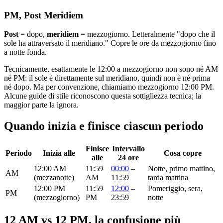
PM, Post Meridiem
Post
= dopo,
meridiem
= mezzogiorno. Letteralmente "dopo che il
sole ha attraversato il meridiano." Copre le ore da mezzogiorno fino
a notte fonda.
Tecnicamente, esattamente le 12:00 a mezzogiorno non sono né AM
né PM: il sole è direttamente sul meridiano, quindi non è né prima
né dopo. Ma per convenzione, chiamiamo mezzogiorno 12:00 PM.
Alcune guide di stile riconoscono questa sottigliezza tecnica; la
maggior parte la ignora.
Quando inizia e finisce ciascun periodo
Finisce
Intervallo
Periodo
Inizia alle
Cosa copre
alle
24 ore
12:00 AM
11:59
00:00
–
Notte, primo mattino,
AM
(mezzanotte)
AM
11:59
tarda mattina
12:00 PM
11:59
12:00
–
Pomeriggio, sera,
PM
(mezzogiorno)
PM
23:59
notte
12 AM vs 12 PM, la confusione più