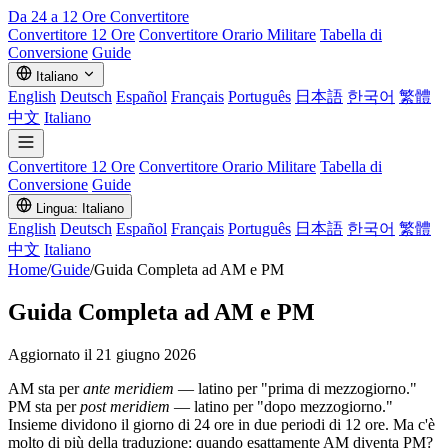
Da 24 a 12 Ore
Convertitore
Convertitore 12 Ore
Convertitore Orario Militare
Tabella di
Conversione
Guide
Italiano
English
Deutsch
Español
Français
Português
日本語
한국어
繁體
中文
Italiano
Convertitore 12 Ore
Convertitore Orario Militare
Tabella di
Conversione
Guide
Lingua: Italiano
English
Deutsch
Español
Français
Português
日本語
한국어
繁體
中文
Italiano
Home
/
Guide
/
Guida Completa ad AM e PM
Guida Completa ad AM e PM
Aggiornato il 21 giugno 2026
AM sta per
ante meridiem
— latino per "prima di mezzogiorno."
PM sta per
post meridiem
— latino per "dopo mezzogiorno."
Insieme dividono il giorno di 24 ore in due periodi di 12 ore. Ma c'è
molto di più della traduzione: quando esattamente AM diventa PM?