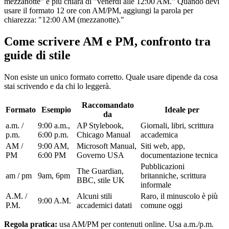
mezzanotte" è più chiara di "venerdì alle 12:00 AM." Quando devi
usare il formato 12 ore con AM/PM, aggiungi la parola per
chiarezza: "12:00 AM (mezzanotte)."
Come scrivere AM e PM, confronto tra
guide di stile
Non esiste un unico formato corretto. Quale usare dipende da cosa
stai scrivendo e da chi lo leggerà.
Raccomandato
Formato
Esempio
Ideale per
da
a.m. /
9:00 a.m.,
AP Stylebook,
Giornali, libri, scrittura
p.m.
6:00 p.m.
Chicago Manual
accademica
AM /
9:00 AM,
Microsoft Manual,
Siti web, app,
PM
6:00 PM
Governo USA
documentazione tecnica
Pubblicazioni
The Guardian,
am / pm
9am, 6pm
britanniche, scrittura
BBC, stile UK
informale
A.M. /
Alcuni stili
Raro, il minuscolo è più
9:00 A.M.
P.M.
accademici datati
comune oggi
Regola pratica:
usa AM/PM per contenuti online. Usa a.m./p.m.