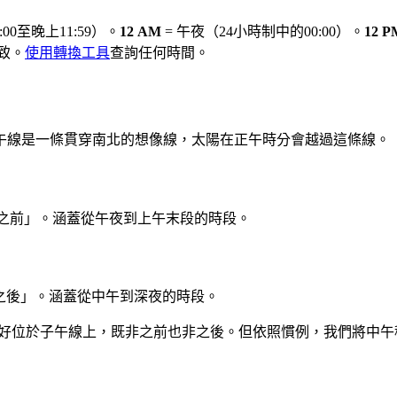
00至晚上11:59）。
12 AM
= 午夜（24小時制中的00:00）。
12 P
一致。
使用轉換工具
查詢任何時間。
午線是一條貫穿南北的想像線，太陽在正午時分會越過這條線。
線之前」。涵蓋從午夜到上午末段的時段。
之後」。涵蓋從中午到深夜的時段。
正好位於子午線上，既非之前也非之後。但依照慣例，我們將中午稱