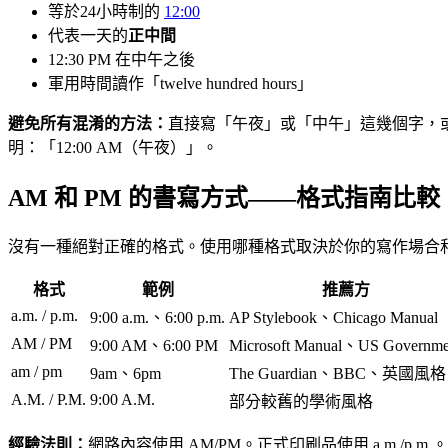
等於24小時制的
12:00
代表一天的
正中間
12:30 PM 在中午之後
軍用時間讀作「twelve hundred hours」
避免所有混淆的方法：
直接寫「午夜」或「中午」這幾個字，或使
明：「12:00 AM（午夜）」。
AM 和 PM 的書寫方式——格式指南比較
沒有一種絕對正確的格式。使用哪種格式取決於你的寫作場合
格式
範例
推薦方
a.m. / p.m.
9:00 a.m.、6:00 p.m.
AP Stylebook、Chicago Manual
AM / PM
9:00 AM、6:00 PM
Microsoft Manual、US Governme
am / pm
9am、6pm
The Guardian、BBC、英國風格
A.M. / P.M.
9:00 A.M.
部分較舊的學術風格
經驗法則：
網路內容使用 AM/PM。正式印刷品使用 a.m./