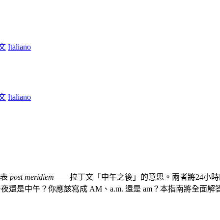
文
Italiano
文
Italiano
代表
post meridiem
——拉丁文「中午之後」的意思。兩者將24小時
午夜還是中午？你應該寫成 AM、a.m. 還是 am？本指南將全面