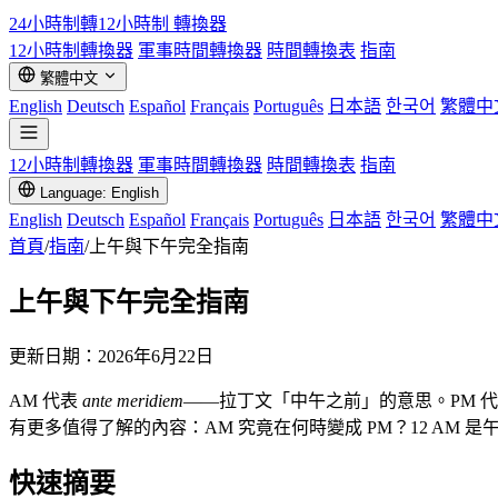
24小時制轉12小時制
轉換器
12小時制轉換器
軍事時間轉換器
時間轉換表
指南
繁體中文
English
Deutsch
Español
Français
Português
日本語
한국어
繁體中
12小時制轉換器
軍事時間轉換器
時間轉換表
指南
Language: English
English
Deutsch
Español
Français
Português
日本語
한국어
繁體中
首頁
/
指南
/
上午與下午完全指南
上午與下午完全指南
更新日期：2026年6月22日
AM 代表
ante meridiem
——拉丁文「中午之前」的意思。PM 
有更多值得了解的內容：AM 究竟在何時變成 PM？12 AM 是
快速摘要