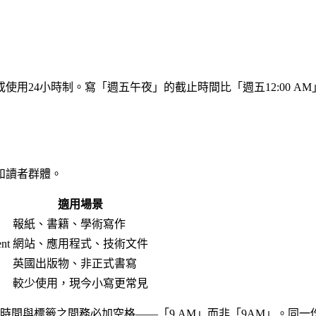
用24小時制。寫「週五午夜」的截止時間比「週五12:00 AM
和讀者群體。
適用場景
報紙、書籍、學術寫作
nt
網站、應用程式、技術文件
英國出版物、非正式書寫
較少使用，現今小寫更常見
p.m.。時間與標籤之間務必加空格——「9 AM」而非「9AM」。