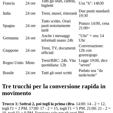
Tutti gli orari, cartelli,
Francia
24 ore
Usa "h": 14h30
biglietti
Due punti standard:
Italia
24 ore
Treni, musei, ristoranti
19:30
Tutto scritto. Orari
Pranzo 14:00, cena
Spagna
24 ore
pasti notoriamente
21:00+
tardi
Anche i messaggi
"Uhr" = ora: 14
Germania
24 ore
informali usano 24h
Uhr
Conversazione:
Treni, TV, documenti
Giappone
24 ore
12h con
ufficiali
gozen/gogo
Treni/BBC: 24h. Vita
Legge 19:00, dice
Regno Unito
Misto
quotidiana: 12h
"seven"
Parlato usa "da
Brasile
24 ore
Tutti gli orari scritti
tarde/noite"
Tre trucchi per la conversione rapida in
movimento
Trucco 1: Sottrai 2, poi togli la prima cifra.
14:00: 14 - 2 = 12,
togli l'1 = 2 PM. 17:00: 17 - 2 = 15, togli l'1 = 5 PM. 21:00: 21 - 2 =
19, togli l'1 = 9 PM. Funziona solo per gli orari PM.