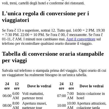
voli, treni, cartelli degli hotel e conferme dei ristoranti.
L'unica regola di conversione per i
viaggiatori
Se l'ora č 13 o superiore, sottrai 12. Tutto qui. 14:00 = 2 PM. 19:30
= 7:30 PM. 22:00 = 10 PM. Se l'ora č 00, č mezzanotte. Se l'ora č
01-11, č AM. I minuti non cambiano mai.
Apri il convertitore
sul
telefono per ricontrollare qualsiasi orario durante il viaggio.
Tabella di conversione oraria stampabile
per viaggi
Salvala sul telefono o stampala prima del viaggio. Ogni orario di cui
un viaggiatore ha realmente bisogno in un'unica tabella.
24
12
24
12
Dove lo vedrai
Dove lo vedrai
ore
ore
ore
ore
6:00
Voli mattutini,
7:00
Inizio colazione in
06:00
07:00
AM
partenze treni
AM
hotel
8:00
Apertura musei,
10:00
Apertura attrazioni,
08:00
10:00
AM
partenze tour
AM
colazione tarda