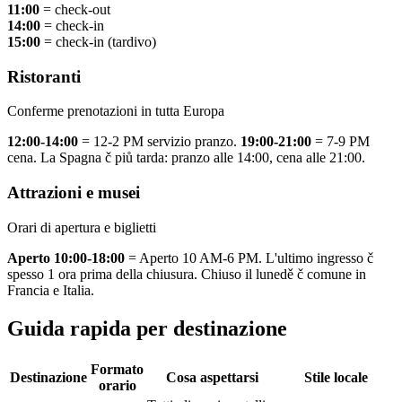
11:00
= check-out
14:00
= check-in
15:00
= check-in (tardivo)
Ristoranti
Conferme prenotazioni in tutta Europa
12:00-14:00
= 12-2 PM servizio pranzo.
19:00-21:00
= 7-9 PM
cena. La Spagna č piů tarda: pranzo alle 14:00, cena alle 21:00.
Attrazioni e musei
Orari di apertura e biglietti
Aperto 10:00-18:00
= Aperto 10 AM-6 PM. L'ultimo ingresso č
spesso 1 ora prima della chiusura. Chiuso il lunedě č comune in
Francia e Italia.
Guida rapida per destinazione
Formato
Destinazione
Cosa aspettarsi
Stile locale
orario