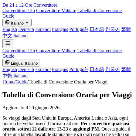
Da 24 a 12 Ore
Convertitore
Convertitore 12h
Convertitore Militare
Tabella di Conversione
Guide
Italiano
English
Deutsch
Español
Français
Português
日本語
한국어
繁體
中文
Italiano
Convertitore 12h
Convertitore Militare
Tabella di Conversione
Guide
Lingua: Italiano
English
Deutsch
Español
Français
Português
日本語
한국어
繁體
中斃
Italiano
Home
/
Guide
/
Tabella di Conversione Oraria per Viaggi
Tabella di Conversione Oraria per Viaggi
Aggiornato il 20 giugno 2026
Se viaggi dagli Stati Uniti in Europa, America Latina o Asia, ogni
orario che vedrai userŕ il formato 24 ore.
Per convertire qualsiasi
orario, sottrai 12 dalle ore 13-23 e aggiungi PM.
Questa guida ti
offre una tabella tascabile stampabile e gli orari esatti che vedrai su