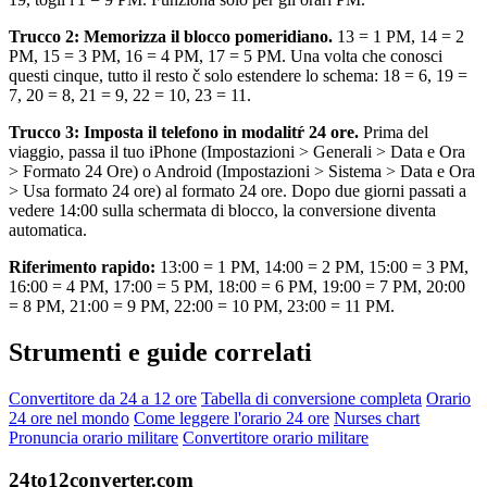
Trucco 2: Memorizza il blocco pomeridiano.
13 = 1 PM, 14 = 2
PM, 15 = 3 PM, 16 = 4 PM, 17 = 5 PM. Una volta che conosci
questi cinque, tutto il resto č solo estendere lo schema: 18 = 6, 19 =
7, 20 = 8, 21 = 9, 22 = 10, 23 = 11.
Trucco 3: Imposta il telefono in modalitŕ 24 ore.
Prima del
viaggio, passa il tuo iPhone (Impostazioni > Generali > Data e Ora
> Formato 24 Ore) o Android (Impostazioni > Sistema > Data e Ora
> Usa formato 24 ore) al formato 24 ore. Dopo due giorni passati a
vedere 14:00 sulla schermata di blocco, la conversione diventa
automatica.
Riferimento rapido:
13:00 = 1 PM, 14:00 = 2 PM, 15:00 = 3 PM,
16:00 = 4 PM, 17:00 = 5 PM, 18:00 = 6 PM, 19:00 = 7 PM, 20:00
= 8 PM, 21:00 = 9 PM, 22:00 = 10 PM, 23:00 = 11 PM.
Strumenti e guide correlati
Convertitore da 24 a 12 ore
Tabella di conversione completa
Orario
24 ore nel mondo
Come leggere l'orario 24 ore
Nurses chart
Pronuncia orario militare
Convertitore orario militare
24to12converter
.com