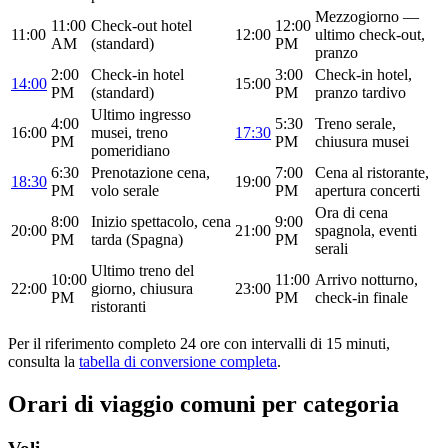
Mezzogiorno —
11:00
Check-out hotel
12:00
11:00
12:00
ultimo check-out,
AM
(standard)
PM
pranzo
2:00
Check-in hotel
3:00
Check-in hotel,
14:00
15:00
PM
(standard)
PM
pranzo tardivo
Ultimo ingresso
4:00
5:30
Treno serale,
16:00
musei, treno
17:30
PM
PM
chiusura musei
pomeridiano
6:30
Prenotazione cena,
7:00
Cena al ristorante,
18:30
19:00
PM
volo serale
PM
apertura concerti
Ora di cena
8:00
Inizio spettacolo, cena
9:00
20:00
21:00
spagnola, eventi
PM
tarda (Spagna)
PM
serali
Ultimo treno del
10:00
11:00
Arrivo notturno,
22:00
giorno, chiusura
23:00
PM
PM
check-in finale
ristoranti
Per il riferimento completo 24 ore con intervalli di 15 minuti,
consulta la
tabella di conversione completa
.
Orari di viaggio comuni per categoria