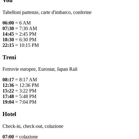
Voli
Tabelloni partenze, carte d'imbarco, conferme
06:00
= 6 AM
07:30
= 7:30 AM
14:45
= 2:45 PM
18:30
= 6:30 PM
22:15
= 10:15 PM
Treni
Ferrovie europee, Eurostar, Japan Rail
08:17
= 8:17 AM
12:36
= 12:36 PM
15:22
= 3:22 PM
17:48
= 5:48 PM
19:04
= 7:04 PM
Hotel
Check-in, check-out, colazione
07:00
= colazione