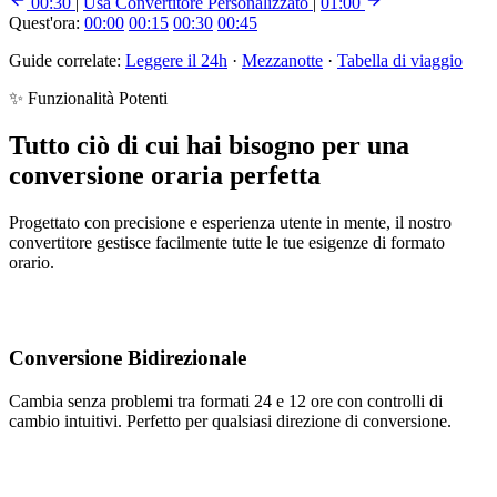
00:30
|
Usa Convertitore Personalizzato
|
01:00
Quest'ora:
00:00
00:15
00:30
00:45
Guide correlate:
Leggere il 24h
·
Mezzanotte
·
Tabella di viaggio
✨ Funzionalità Potenti
Tutto ciò di cui hai bisogno per una
conversione oraria perfetta
Progettato con precisione e esperienza utente in mente, il nostro
convertitore gestisce facilmente tutte le tue esigenze di formato
orario.
Conversione Bidirezionale
Cambia senza problemi tra formati 24 e 12 ore con controlli di
cambio intuitivi. Perfetto per qualsiasi direzione di conversione.