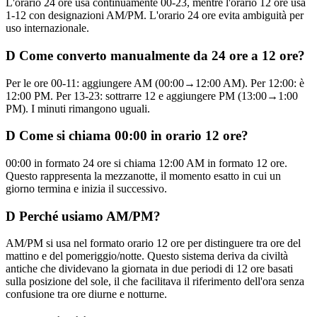
L'orario 24 ore usa continuamente 00-23, mentre l'orario 12 ore usa
1-12 con designazioni AM/PM. L'orario 24 ore evita ambiguità per
uso internazionale.
D
Come converto manualmente da 24 ore a 12 ore?
Per le ore 00-11: aggiungere AM (00:00→12:00 AM). Per 12:00: è
12:00 PM. Per 13-23: sottrarre 12 e aggiungere PM (13:00→1:00
PM). I minuti rimangono uguali.
D
Come si chiama 00:00 in orario 12 ore?
00:00 in formato 24 ore si chiama 12:00 AM in formato 12 ore.
Questo rappresenta la mezzanotte, il momento esatto in cui un
giorno termina e inizia il successivo.
D
Perché usiamo AM/PM?
AM/PM si usa nel formato orario 12 ore per distinguere tra ore del
mattino e del pomeriggio/notte. Questo sistema deriva da civiltà
antiche che dividevano la giornata in due periodi di 12 ore basati
sulla posizione del sole, il che facilitava il riferimento dell'ora senza
confusione tra ore diurne e notturne.