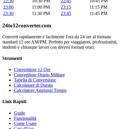
22:30
10:30 PM
22:45
10:45 PM
23:00
11:00 PM
23:15
11:15 PM
23:30
11:30 PM
23:45
11:45 PM
24to12converter
.com
Converti rapidamente e facilmente l'ora da 24 ore al formato
standard 12 ore AM/PM. Perfetto per viaggiatori, professionisti,
studenti e chiunque lavori con diversi formati orari.
Strumenti
Convertitore 12 Ore
Convertitore Orario Militare
Tabella di Conversione
Calcolatore di Durata
Calcolatore Aggiungi Tempo
Link Rapidi
Guide
Funzionalità
Come Usare
Casi d'Uso