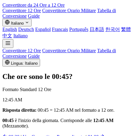
Convertitore da 24 Ore a 12 Ore
Convertitore 12 Ore
Convertitore Orario Militare
Tabella di
Conversione
Guide
Italiano
English
Deutsch
Español
Français
Português
日本語
한국어
繁體
中文
Italiano
Convertitore 12 Ore
Convertitore Orario Militare
Tabella di
Conversione
Guide
Lingua: Italiano
Che ore sono le
00:45
?
Formato Standard 12 Ore
12:45 AM
Risposta diretta:
00:45 = 12:45 AM nel formato a 12 ore.
00:45
è l'inizio della giornata. Corrisponde alle
12:45 AM
(Mezzanotte).