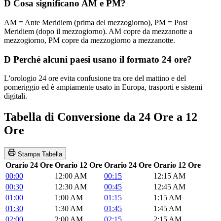
D
Cosa significano AM e PM?
AM = Ante Meridiem (prima del mezzogiorno), PM = Post
Meridiem (dopo il mezzogiorno). AM copre da mezzanotte a
mezzogiorno, PM copre da mezzogiorno a mezzanotte.
D
Perché alcuni paesi usano il formato 24 ore?
L'orologio 24 ore evita confusione tra ore del mattino e del
pomeriggio ed è ampiamente usato in Europa, trasporti e sistemi
digitali.
Tabella di Conversione da 24 Ore a 12
Ore
Stampa Tabella
Orario 24 Ore
Orario 12 Ore
Orario 24 Ore
Orario 12 Ore
00:00
12:00 AM
00:15
12:15 AM
00:30
12:30 AM
00:45
12:45 AM
01:00
1:00 AM
01:15
1:15 AM
01:30
1:30 AM
01:45
1:45 AM
02:00
2:00 AM
02:15
2:15 AM