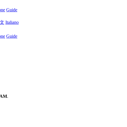
one
Guide
文
Italiano
one
Guide
 AM
.