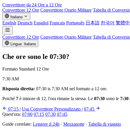
Convertitore da 24 Ore a 12 Ore
Convertitore 12 Ore
Convertitore Orario Militare
Tabella di Conversi
Italiano
English
Deutsch
Español
Français
Português
日本語
한국어
繁體中
Convertitore 12 Ore
Convertitore Orario Militare
Tabella di Conversi
Lingua: Italiano
Che ore sono le
07:30
?
Formato Standard 12 Ore
7:30 AM
Risposta diretta:
07:30 is 7:30 AM nel formato a 12 ore.
Poiché
7
è minore di 12, l'ora rimane la stessa. Le
07:30
sono le
7:30
07:15
|
Usa Convertitore Personalizzato
|
07:45
Quest'ora:
07:00
07:15
07:30
07:45
Guide correlate:
Leggere il 24h
·
Mezzanotte
·
Tabella di viaggio