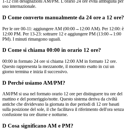
1-12 con designazioni AM/PM. L'orario 24 ore evita ambiguità per
uso internazionale.
D
Come converto manualmente da 24 ore a 12 ore?
Per le ore 00-11: aggiungere AM (00:00→12:00 AM). Per 12:00: è
12:00 PM. Per 13-23: sottrarre 12 e aggiungere PM (13:00→1:00
PM). I minuti rimangono uguali.
D
Come si chiama 00:00 in orario 12 ore?
00:00 in formato 24 ore si chiama 12:00 AM in formato 12 ore.
Questo rappresenta la mezzanotte, il momento esatto in cui un
giorno termina e inizia il successivo.
D
Perché usiamo AM/PM?
AM/PM si usa nel formato orario 12 ore per distinguere tra ore del
mattino e del pomeriggio/notte. Questo sistema deriva da civiltà
antiche che dividevano la giornata in due periodi di 12 ore basati
sulla posizione del sole, il che facilitava il riferimento dell'ora senza
confusione tra ore diurne e notturne.
D
Cosa significano AM e PM?