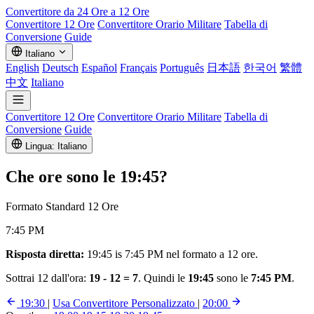
Convertitore da 24 Ore a 12 Ore
Convertitore 12 Ore
Convertitore Orario Militare
Tabella di
Conversione
Guide
Italiano
English
Deutsch
Español
Français
Português
日本語
한국어
繁體
中文
Italiano
Convertitore 12 Ore
Convertitore Orario Militare
Tabella di
Conversione
Guide
Lingua: Italiano
Che ore sono le
19:45
?
Formato Standard 12 Ore
7:45 PM
Risposta diretta:
19:45 is 7:45 PM nel formato a 12 ore.
Sottrai 12 dall'ora:
19 - 12 = 7
. Quindi le
19:45
sono le
7:45 PM
.
19:30
|
Usa Convertitore Personalizzato
|
20:00