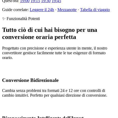
Quest'ora:
19:00
19:15
19:30
19:45
Guide correlate:
Leggere il 24h
·
Mezzanotte
·
Tabella di viaggio
✨ Funzionalità Potenti
Tutto ciò di cui hai bisogno per una
conversione oraria perfetta
Progettato con precisione e esperienza utente in mente, il nostro
convertitore gestisce facilmente tutte le tue esigenze di formato
orario.
Conversione Bidirezionale
Cambia senza problemi tra formati 24 e 12 ore con controlli di
cambio intuitivi. Perfetto per qualsiasi direzione di conversione.