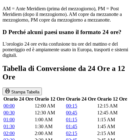
AM = Ante Meridiem (prima del mezzogiorno), PM = Post
Meridiem (dopo il mezzogiorno). AM copre da mezzanotte a
mezzogiorno, PM copre da mezzogiorno a mezzanotte.
D
Perché alcuni paesi usano il formato 24 ore?
L'orologio 24 ore evita confusione tra ore del mattino e del
pomeriggio ed è ampiamente usato in Europa, trasporti e sistemi
digitali.
Tabella di Conversione da 24 Ore a 12
Ore
Stampa Tabella
Orario 24 Ore
Orario 12 Ore
Orario 24 Ore
Orario 12 Ore
00:00
12:00 AM
00:15
12:15 AM
00:30
12:30 AM
00:45
12:45 AM
01:00
1:00 AM
01:15
1:15 AM
01:30
1:30 AM
01:45
1:45 AM
02:00
2:00 AM
02:15
2:15 AM