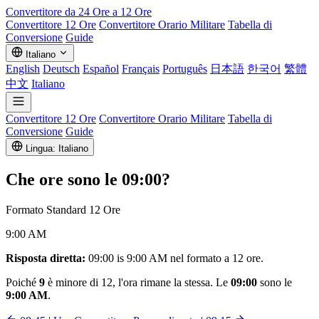
Convertitore da 24 Ore a 12 Ore
Convertitore 12 Ore
Convertitore Orario Militare
Tabella di
Conversione
Guide
Italiano
English
Deutsch
Español
Français
Português
日本語
한국어
繁體
中文
Italiano
Convertitore 12 Ore
Convertitore Orario Militare
Tabella di
Conversione
Guide
Lingua: Italiano
Che ore sono le
09:00
?
Formato Standard 12 Ore
9:00 AM
Risposta diretta:
09:00 is 9:00 AM nel formato a 12 ore.
Poiché
9
è minore di 12, l'ora rimane la stessa. Le
09:00
sono le
9:00 AM
.