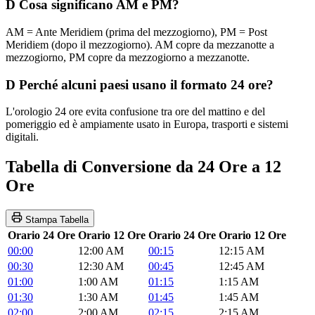
D
Cosa significano AM e PM?
AM = Ante Meridiem (prima del mezzogiorno), PM = Post
Meridiem (dopo il mezzogiorno). AM copre da mezzanotte a
mezzogiorno, PM copre da mezzogiorno a mezzanotte.
D
Perché alcuni paesi usano il formato 24 ore?
L'orologio 24 ore evita confusione tra ore del mattino e del
pomeriggio ed è ampiamente usato in Europa, trasporti e sistemi
digitali.
Tabella di Conversione da 24 Ore a 12
Ore
Stampa Tabella
Orario 24 Ore
Orario 12 Ore
Orario 24 Ore
Orario 12 Ore
00:00
12:00 AM
00:15
12:15 AM
00:30
12:30 AM
00:45
12:45 AM
01:00
1:00 AM
01:15
1:15 AM
01:30
1:30 AM
01:45
1:45 AM
02:00
2:00 AM
02:15
2:15 AM