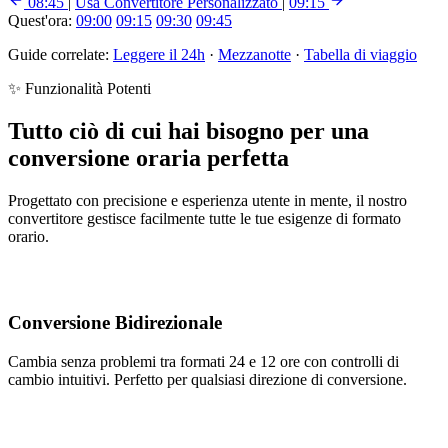
08:45
|
Usa Convertitore Personalizzato
|
09:15
Quest'ora:
09:00
09:15
09:30
09:45
Guide correlate:
Leggere il 24h
·
Mezzanotte
·
Tabella di viaggio
✨ Funzionalità Potenti
Tutto ciò di cui hai bisogno per una
conversione oraria perfetta
Progettato con precisione e esperienza utente in mente, il nostro
convertitore gestisce facilmente tutte le tue esigenze di formato
orario.
Conversione Bidirezionale
Cambia senza problemi tra formati 24 e 12 ore con controlli di
cambio intuitivi. Perfetto per qualsiasi direzione di conversione.