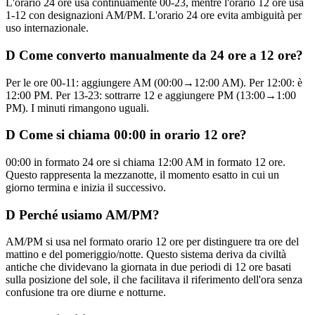
L'orario 24 ore usa continuamente 00-23, mentre l'orario 12 ore usa
1-12 con designazioni AM/PM. L'orario 24 ore evita ambiguità per
uso internazionale.
D
Come converto manualmente da 24 ore a 12 ore?
Per le ore 00-11: aggiungere AM (00:00→12:00 AM). Per 12:00: è
12:00 PM. Per 13-23: sottrarre 12 e aggiungere PM (13:00→1:00
PM). I minuti rimangono uguali.
D
Come si chiama 00:00 in orario 12 ore?
00:00 in formato 24 ore si chiama 12:00 AM in formato 12 ore.
Questo rappresenta la mezzanotte, il momento esatto in cui un
giorno termina e inizia il successivo.
D
Perché usiamo AM/PM?
AM/PM si usa nel formato orario 12 ore per distinguere tra ore del
mattino e del pomeriggio/notte. Questo sistema deriva da civiltà
antiche che dividevano la giornata in due periodi di 12 ore basati
sulla posizione del sole, il che facilitava il riferimento dell'ora senza
confusione tra ore diurne e notturne.