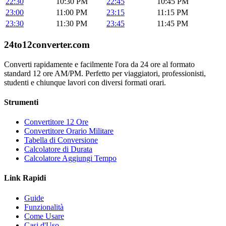
22:30
10:30 PM
22:45
10:45 PM
23:00
11:00 PM
23:15
11:15 PM
23:30
11:30 PM
23:45
11:45 PM
24to12converter
.com
Converti rapidamente e facilmente l'ora da 24 ore al formato
standard 12 ore AM/PM. Perfetto per viaggiatori, professionisti,
studenti e chiunque lavori con diversi formati orari.
Strumenti
Convertitore 12 Ore
Convertitore Orario Militare
Tabella di Conversione
Calcolatore di Durata
Calcolatore Aggiungi Tempo
Link Rapidi
Guide
Funzionalità
Come Usare
Casi d'Uso