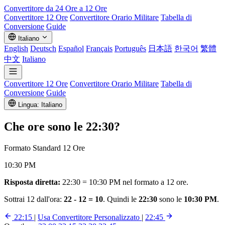
Convertitore da 24 Ore a 12 Ore
Convertitore 12 Ore
Convertitore Orario Militare
Tabella di
Conversione
Guide
Italiano
English
Deutsch
Español
Français
Português
日本語
한국어
繁體
中文
Italiano
Convertitore 12 Ore
Convertitore Orario Militare
Tabella di
Conversione
Guide
Lingua: Italiano
Che ore sono le
22:30
?
Formato Standard 12 Ore
10:30 PM
Risposta diretta:
22:30 = 10:30 PM nel formato a 12 ore.
Sottrai 12 dall'ora:
22 - 12 = 10
. Quindi le
22:30
sono le
10:30 PM
.
22:15
|
Usa Convertitore Personalizzato
|
22:45