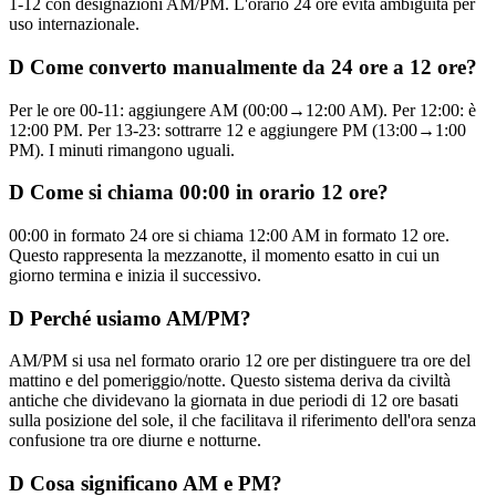
1-12 con designazioni AM/PM. L'orario 24 ore evita ambiguità per
uso internazionale.
D
Come converto manualmente da 24 ore a 12 ore?
Per le ore 00-11: aggiungere AM (00:00→12:00 AM). Per 12:00: è
12:00 PM. Per 13-23: sottrarre 12 e aggiungere PM (13:00→1:00
PM). I minuti rimangono uguali.
D
Come si chiama 00:00 in orario 12 ore?
00:00 in formato 24 ore si chiama 12:00 AM in formato 12 ore.
Questo rappresenta la mezzanotte, il momento esatto in cui un
giorno termina e inizia il successivo.
D
Perché usiamo AM/PM?
AM/PM si usa nel formato orario 12 ore per distinguere tra ore del
mattino e del pomeriggio/notte. Questo sistema deriva da civiltà
antiche che dividevano la giornata in due periodi di 12 ore basati
sulla posizione del sole, il che facilitava il riferimento dell'ora senza
confusione tra ore diurne e notturne.
D
Cosa significano AM e PM?