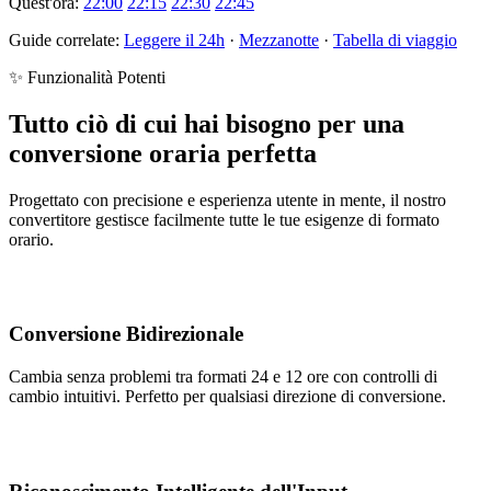
Quest'ora:
22:00
22:15
22:30
22:45
Guide correlate:
Leggere il 24h
·
Mezzanotte
·
Tabella di viaggio
✨ Funzionalità Potenti
Tutto ciò di cui hai bisogno per una
conversione oraria perfetta
Progettato con precisione e esperienza utente in mente, il nostro
convertitore gestisce facilmente tutte le tue esigenze di formato
orario.
Conversione Bidirezionale
Cambia senza problemi tra formati 24 e 12 ore con controlli di
cambio intuitivi. Perfetto per qualsiasi direzione di conversione.