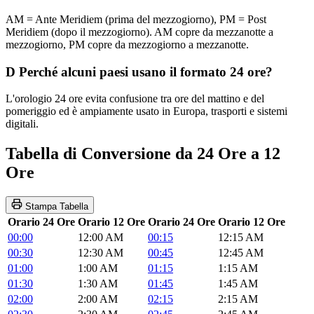
AM = Ante Meridiem (prima del mezzogiorno), PM = Post
Meridiem (dopo il mezzogiorno). AM copre da mezzanotte a
mezzogiorno, PM copre da mezzogiorno a mezzanotte.
D
Perché alcuni paesi usano il formato 24 ore?
L'orologio 24 ore evita confusione tra ore del mattino e del
pomeriggio ed è ampiamente usato in Europa, trasporti e sistemi
digitali.
Tabella di Conversione da 24 Ore a 12
Ore
Stampa Tabella
Orario 24 Ore
Orario 12 Ore
Orario 24 Ore
Orario 12 Ore
00:00
12:00 AM
00:15
12:15 AM
00:30
12:30 AM
00:45
12:45 AM
01:00
1:00 AM
01:15
1:15 AM
01:30
1:30 AM
01:45
1:45 AM
02:00
2:00 AM
02:15
2:15 AM