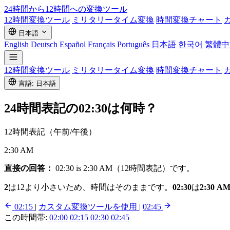
24時間から12時間への
変換ツール
12時間変換ツール
ミリタリータイム変換
時間変換チャート
日本語
English
Deutsch
Español
Français
Português
日本語
한국어
繁體中
12時間変換ツール
ミリタリータイム変換
時間変換チャート
言語: 日本語
24時間表記の
02:30
は何時？
12時間表記（午前/午後）
2:30 AM
直接の回答：
02:30 is 2:30 AM（12時間表記）です。
2
は12より小さいため、時間はそのままです。
02:30
は
2:30 A
02:15
|
カスタム変換ツールを使用
|
02:45
この時間帯:
02:00
02:15
02:30
02:45