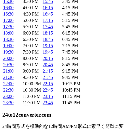
15:30
3:30 PM
15:45
3:45 PM
16:00
4:00 PM
16:15
4:15 PM
16:30
4:30 PM
16:45
4:45 PM
17:00
5:00 PM
17:15
5:15 PM
17:30
5:30 PM
17:45
5:45 PM
18:00
6:00 PM
18:15
6:15 PM
18:30
6:30 PM
18:45
6:45 PM
19:00
7:00 PM
19:15
7:15 PM
19:30
7:30 PM
19:45
7:45 PM
20:00
8:00 PM
20:15
8:15 PM
20:30
8:30 PM
20:45
8:45 PM
21:00
9:00 PM
21:15
9:15 PM
21:30
9:30 PM
21:45
9:45 PM
22:00
10:00 PM
22:15
10:15 PM
22:30
10:30 PM
22:45
10:45 PM
23:00
11:00 PM
23:15
11:15 PM
23:30
11:30 PM
23:45
11:45 PM
24to12converter
.com
24時間形式を標準的な12時間AM/PM形式に素早く簡単に変