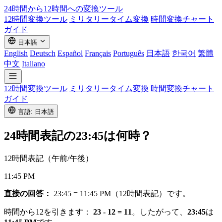
24時間から12時間への
変換ツール
12時間変換ツール
ミリタリータイム変換
時間変換チャート
ガイド
日本語
English
Deutsch
Español
Français
Português
日本語
한국어
繁體
中文
Italiano
12時間変換ツール
ミリタリータイム変換
時間変換チャート
ガイド
言語: 日本語
24時間表記の
23:45
は何時？
12時間表記（午前/午後）
11:45 PM
直接の回答：
23:45 = 11:45 PM（12時間表記）です。
時間から12を引きます：
23 - 12 = 11
。したがって、
23:45
は