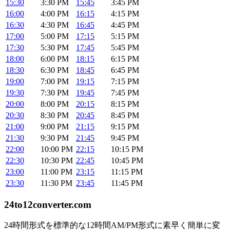
15:30
3:30 PM
15:45
3:45 PM
16:00
4:00 PM
16:15
4:15 PM
16:30
4:30 PM
16:45
4:45 PM
17:00
5:00 PM
17:15
5:15 PM
17:30
5:30 PM
17:45
5:45 PM
18:00
6:00 PM
18:15
6:15 PM
18:30
6:30 PM
18:45
6:45 PM
19:00
7:00 PM
19:15
7:15 PM
19:30
7:30 PM
19:45
7:45 PM
20:00
8:00 PM
20:15
8:15 PM
20:30
8:30 PM
20:45
8:45 PM
21:00
9:00 PM
21:15
9:15 PM
21:30
9:30 PM
21:45
9:45 PM
22:00
10:00 PM
22:15
10:15 PM
22:30
10:30 PM
22:45
10:45 PM
23:00
11:00 PM
23:15
11:15 PM
23:30
11:30 PM
23:45
11:45 PM
24to12converter
.com
24時間形式を標準的な12時間AM/PM形式に素早く簡単に変