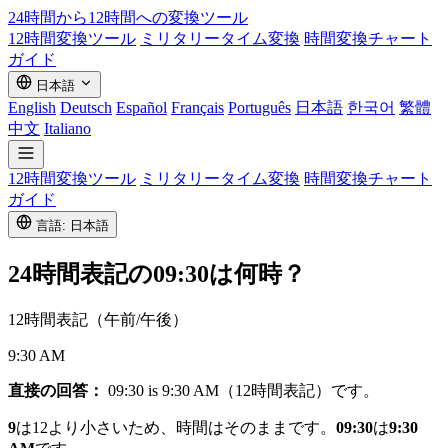
24時間から12時間への
変換ツール
12時間変換ツール
ミリタリータイム変換
時間変換チャート
ガイド
日本語
English
Deutsch
Español
Français
Português
日本語
한국어
繁體
中文
Italiano
12時間変換ツール
ミリタリータイム変換
時間変換チャート
ガイド
言語: 日本語
24時間表記の
09:30
は何時？
12時間表記（午前/午後）
9:30 AM
直接の回答：
09:30 is 9:30 AM（12時間表記）です。
9
は12より小さいため、時間はそのままです。
09:30
は
9:30