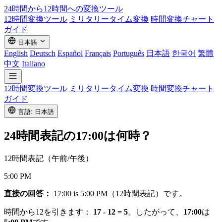
24時間から12時間への
変換ツール
12時間変換ツール
ミリタリータイム変換
時間変換チャート
ガイド
日本語
English
Deutsch
Español
Français
Português
日本語
한국어
繁體
中文
Italiano
12時間変換ツール
ミリタリータイム変換
時間変換チャート
ガイド
言語: 日本語
24時間表記の
17:00
は何時？
12時間表記（午前/午後）
5:00 PM
直接の回答：
17:00 is 5:00 PM（12時間表記）です。
時間から12を引きます：
17 - 12 = 5
。したがって、
17:00
は