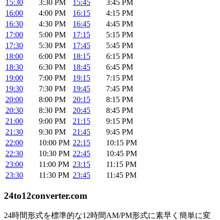
15:30
3:30 PM
15:45
3:45 PM
16:00
4:00 PM
16:15
4:15 PM
16:30
4:30 PM
16:45
4:45 PM
17:00
5:00 PM
17:15
5:15 PM
17:30
5:30 PM
17:45
5:45 PM
18:00
6:00 PM
18:15
6:15 PM
18:30
6:30 PM
18:45
6:45 PM
19:00
7:00 PM
19:15
7:15 PM
19:30
7:30 PM
19:45
7:45 PM
20:00
8:00 PM
20:15
8:15 PM
20:30
8:30 PM
20:45
8:45 PM
21:00
9:00 PM
21:15
9:15 PM
21:30
9:30 PM
21:45
9:45 PM
22:00
10:00 PM
22:15
10:15 PM
22:30
10:30 PM
22:45
10:45 PM
23:00
11:00 PM
23:15
11:15 PM
23:30
11:30 PM
23:45
11:45 PM
24to12converter
.com
24時間形式を標準的な12時間AM/PM形式に素早く簡単に変