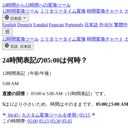
24時間から12時間への
変換ツール
12時間変換ツール
ミリタリータイム変換
時間変換チャート
日本語
English
Deutsch
Español
Français
Português
日本語
한국어
繁體中
12時間変換ツール
ミリタリータイム変換
時間変換チャート
言語: 日本語
24時間表記の
05:00
は何時？
12時間表記（午前/午後）
5:00 AM
直接の回答：
05:00 is 5:00 AM（12時間表記）です。
5
は12より小さいため、時間はそのままです。
05:00
は
5:00 A
04:45
|
カスタム変換ツールを使用
|
05:15
この時間帯:
05:00
05:15
05:30
05:45