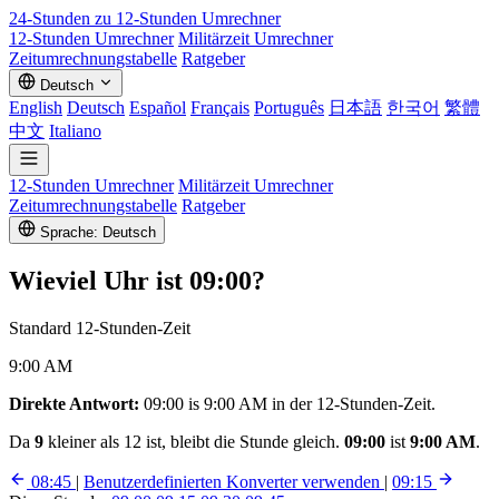
24-Stunden zu 12-Stunden
Umrechner
12-Stunden Umrechner
Militärzeit Umrechner
Zeitumrechnungstabelle
Ratgeber
Deutsch
English
Deutsch
Español
Français
Português
日本語
한국어
繁體
中文
Italiano
12-Stunden Umrechner
Militärzeit Umrechner
Zeitumrechnungstabelle
Ratgeber
Sprache: Deutsch
Wieviel Uhr ist
09:00
?
Standard 12-Stunden-Zeit
9:00 AM
Direkte Antwort:
09:00 is 9:00 AM in der 12-Stunden-Zeit.
Da
9
kleiner als 12 ist, bleibt die Stunde gleich.
09:00
ist
9:00 AM
.
08:45
|
Benutzerdefinierten Konverter verwenden
|
09:15