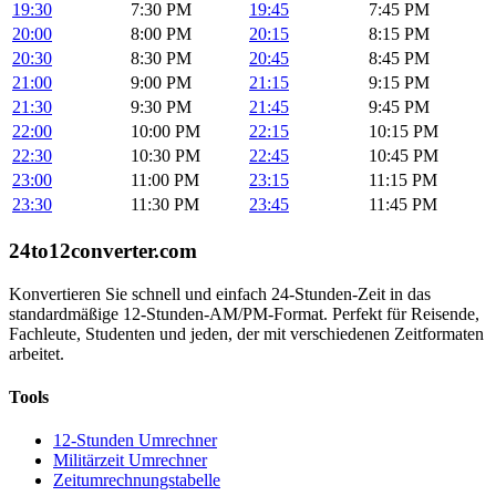
19:30
7:30 PM
19:45
7:45 PM
20:00
8:00 PM
20:15
8:15 PM
20:30
8:30 PM
20:45
8:45 PM
21:00
9:00 PM
21:15
9:15 PM
21:30
9:30 PM
21:45
9:45 PM
22:00
10:00 PM
22:15
10:15 PM
22:30
10:30 PM
22:45
10:45 PM
23:00
11:00 PM
23:15
11:15 PM
23:30
11:30 PM
23:45
11:45 PM
24to12converter
.com
Konvertieren Sie schnell und einfach 24-Stunden-Zeit in das
standardmäßige 12-Stunden-AM/PM-Format. Perfekt für Reisende,
Fachleute, Studenten und jeden, der mit verschiedenen Zeitformaten
arbeitet.
Tools
12-Stunden Umrechner
Militärzeit Umrechner
Zeitumrechnungstabelle