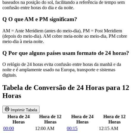
baseados na posição do sol, facilitando a referência de tempo sem
confusão entre horas do dia e da noite.
Q
O que AM e PM significam?
AM = Ante Meridiem (antes do meio-dia), PM = Post Meridiem
(depois do meio-dia). AM cobre meia-noite ao meio-dia, PM cobre
meio-dia à meia-noite.
Q
Por que alguns países usam formato de 24 horas?
O relógio de 24 horas evita confusão entre horas da manhã e da
noite e é amplamente usado na Europa, transporte e sistemas
digitais.
Tabela de Conversão de 24 Horas para 12
Horas
Imprimir Tabela
Hora de 24
Hora de 12
Hora de 24
Hora de 12
Horas
Horas
Horas
Horas
00:00
12:00 AM
00:15
12:15 AM