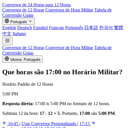
Conversor de
24 Horas
para 12 Horas
Conversor de 12 Horas
Conversor de Hora Militar
Tabela de
Conversão
Guias
Português
English
Deutsch
Español
Français
Português
日本語
한국어
繁體
中文
Italiano
Conversor de 12 Horas
Conversor de Hora Militar
Tabela de
Conversão
Guias
Idioma: Português
Que horas são
17:00
no Horário Militar?
Horário Padrão de 12 Horas
5:00 PM
Resposta direta:
17:00 is 5:00 PM no formato de 12 horas.
Subtraia 12 da hora:
17 - 12 = 5
. Portanto,
17:00
são
5:00 PM
.
16:45
|
Usar Conversor Personalizado
|
17:15