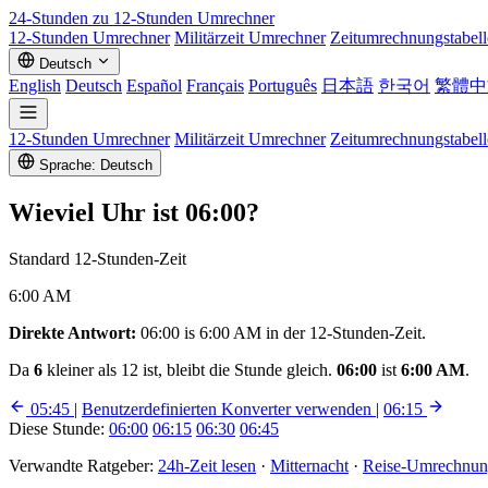
24-Stunden zu 12-Stunden
Umrechner
12-Stunden Umrechner
Militärzeit Umrechner
Zeitumrechnungstabell
Deutsch
English
Deutsch
Español
Français
Português
日本語
한국어
繁體中
12-Stunden Umrechner
Militärzeit Umrechner
Zeitumrechnungstabell
Sprache: Deutsch
Wieviel Uhr ist
06:00
?
Standard 12-Stunden-Zeit
6:00 AM
Direkte Antwort:
06:00 is 6:00 AM in der 12-Stunden-Zeit.
Da
6
kleiner als 12 ist, bleibt die Stunde gleich.
06:00
ist
6:00 AM
.
05:45
|
Benutzerdefinierten Konverter verwenden
|
06:15
Diese Stunde:
06:00
06:15
06:30
06:45
Verwandte Ratgeber:
24h-Zeit lesen
·
Mitternacht
·
Reise-Umrechnung