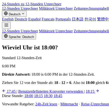
24-Stunden zu 12-Stunden
Umrechner
12-Stunden Umrechner
Militärzeit Umrechner
Zeitumrechnungstabell
Deutsch
English
Deutsch
Español
Français
Português
日本語
한국어
繁體中
12-Stunden Umrechner
Militärzeit Umrechner
Zeitumrechnungstabell
Sprache: Deutsch
Wieviel Uhr ist
18:00
?
Standard 12-Stunden-Zeit
6:00 PM
Direkte Antwort:
18:00 is 6:00 PM in der 12-Stunden-Zeit.
Ziehen Sie 12 von der Stunde ab:
18 - 12 = 6
. Also ist
18:00
gleich
6
17:45
|
Benutzerdefinierten Konverter verwenden
|
18:15
Diese Stunde:
18:00
18:15
18:30
18:45
Verwandte Ratgeber:
24h-Zeit lesen
·
Mitternacht
·
Reise-Umrechnung