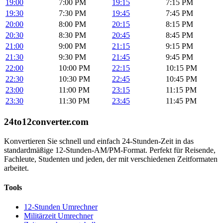
19:00
7:00 PM
19:15
7:15 PM
19:30
7:30 PM
19:45
7:45 PM
20:00
8:00 PM
20:15
8:15 PM
20:30
8:30 PM
20:45
8:45 PM
21:00
9:00 PM
21:15
9:15 PM
21:30
9:30 PM
21:45
9:45 PM
22:00
10:00 PM
22:15
10:15 PM
22:30
10:30 PM
22:45
10:45 PM
23:00
11:00 PM
23:15
11:15 PM
23:30
11:30 PM
23:45
11:45 PM
24to12converter
.com
Konvertieren Sie schnell und einfach 24-Stunden-Zeit in das
standardmäßige 12-Stunden-AM/PM-Format. Perfekt für Reisende,
Fachleute, Studenten und jeden, der mit verschiedenen Zeitformaten
arbeitet.
Tools
12-Stunden Umrechner
Militärzeit Umrechner