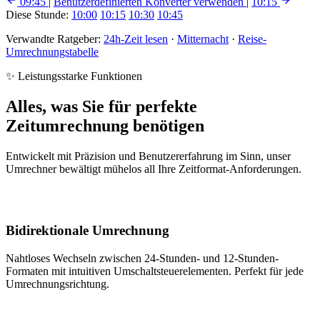
09:45
|
Benutzerdefinierten Konverter verwenden
|
10:15
Diese Stunde:
10:00
10:15
10:30
10:45
Verwandte Ratgeber:
24h-Zeit lesen
·
Mitternacht
·
Reise-
Umrechnungstabelle
✨ Leistungsstarke Funktionen
Alles, was Sie für perfekte
Zeitumrechnung benötigen
Entwickelt mit Präzision und Benutzererfahrung im Sinn, unser
Umrechner bewältigt mühelos all Ihre Zeitformat-Anforderungen.
Bidirektionale Umrechnung
Nahtloses Wechseln zwischen 24-Stunden- und 12-Stunden-
Formaten mit intuitiven Umschaltsteuerelementen. Perfekt für jede
Umrechnungsrichtung.