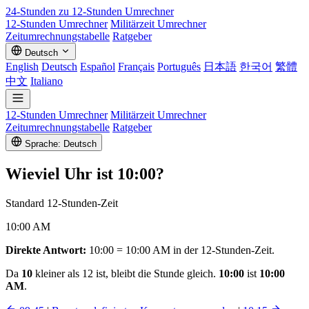
24-Stunden zu 12-Stunden
Umrechner
12-Stunden Umrechner
Militärzeit Umrechner
Zeitumrechnungstabelle
Ratgeber
Deutsch
English
Deutsch
Español
Français
Português
日本語
한국어
繁體
中文
Italiano
12-Stunden Umrechner
Militärzeit Umrechner
Zeitumrechnungstabelle
Ratgeber
Sprache: Deutsch
Wieviel Uhr ist
10:00
?
Standard 12-Stunden-Zeit
10:00 AM
Direkte Antwort:
10:00 = 10:00 AM in der 12-Stunden-Zeit.
Da
10
kleiner als 12 ist, bleibt die Stunde gleich.
10:00
ist
10:00
AM
.