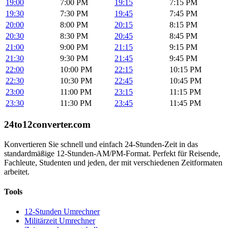
19:00
7:00 PM
19:15
7:15 PM
19:30
7:30 PM
19:45
7:45 PM
20:00
8:00 PM
20:15
8:15 PM
20:30
8:30 PM
20:45
8:45 PM
21:00
9:00 PM
21:15
9:15 PM
21:30
9:30 PM
21:45
9:45 PM
22:00
10:00 PM
22:15
10:15 PM
22:30
10:30 PM
22:45
10:45 PM
23:00
11:00 PM
23:15
11:15 PM
23:30
11:30 PM
23:45
11:45 PM
24to12converter
.com
Konvertieren Sie schnell und einfach 24-Stunden-Zeit in das
standardmäßige 12-Stunden-AM/PM-Format. Perfekt für Reisende,
Fachleute, Studenten und jeden, der mit verschiedenen Zeitformaten
arbeitet.
Tools
12-Stunden Umrechner
Militärzeit Umrechner