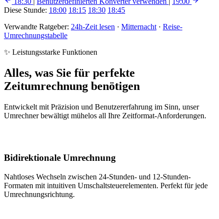
18:30
|
Benutzerdefinierten Konverter verwenden
|
19:00
Diese Stunde:
18:00
18:15
18:30
18:45
Verwandte Ratgeber:
24h-Zeit lesen
·
Mitternacht
·
Reise-
Umrechnungstabelle
✨ Leistungsstarke Funktionen
Alles, was Sie für perfekte
Zeitumrechnung benötigen
Entwickelt mit Präzision und Benutzererfahrung im Sinn, unser
Umrechner bewältigt mühelos all Ihre Zeitformat-Anforderungen.
Bidirektionale Umrechnung
Nahtloses Wechseln zwischen 24-Stunden- und 12-Stunden-
Formaten mit intuitiven Umschaltsteuerelementen. Perfekt für jede
Umrechnungsrichtung.