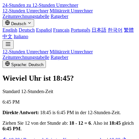
24-Stunden zu 12-Stunden
Umrechner
12-Stunden Umrechner
Militärzeit Umrechner
Zeitumrechnungstabelle
Ratgeber
Deutsch
English
Deutsch
Español
Français
Português
日本語
한국어
繁體
中文
Italiano
12-Stunden Umrechner
Militärzeit Umrechner
Zeitumrechnungstabelle
Ratgeber
Sprache: Deutsch
Wieviel Uhr ist
18:45
?
Standard 12-Stunden-Zeit
6:45 PM
Direkte Antwort:
18:45 is 6:45 PM in der 12-Stunden-Zeit.
Ziehen Sie 12 von der Stunde ab:
18 - 12 = 6
. Also ist
18:45
gleich
6:45 PM
.