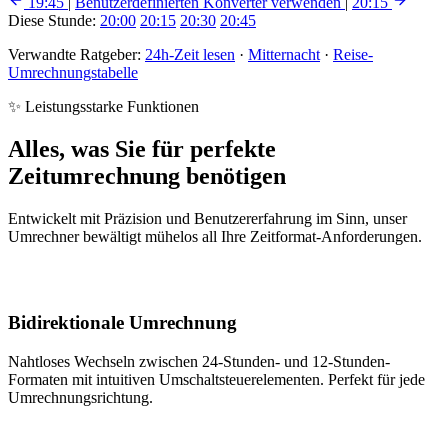
19:45
|
Benutzerdefinierten Konverter verwenden
|
20:15
Diese Stunde:
20:00
20:15
20:30
20:45
Verwandte Ratgeber:
24h-Zeit lesen
·
Mitternacht
·
Reise-
Umrechnungstabelle
✨ Leistungsstarke Funktionen
Alles, was Sie für perfekte
Zeitumrechnung benötigen
Entwickelt mit Präzision und Benutzererfahrung im Sinn, unser
Umrechner bewältigt mühelos all Ihre Zeitformat-Anforderungen.
Bidirektionale Umrechnung
Nahtloses Wechseln zwischen 24-Stunden- und 12-Stunden-
Formaten mit intuitiven Umschaltsteuerelementen. Perfekt für jede
Umrechnungsrichtung.