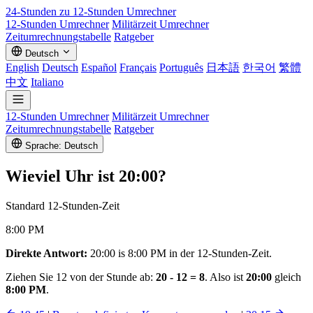
24-Stunden zu 12-Stunden
Umrechner
12-Stunden Umrechner
Militärzeit Umrechner
Zeitumrechnungstabelle
Ratgeber
Deutsch
English
Deutsch
Español
Français
Português
日本語
한국어
繁體
中文
Italiano
12-Stunden Umrechner
Militärzeit Umrechner
Zeitumrechnungstabelle
Ratgeber
Sprache: Deutsch
Wieviel Uhr ist
20:00
?
Standard 12-Stunden-Zeit
8:00 PM
Direkte Antwort:
20:00 is 8:00 PM in der 12-Stunden-Zeit.
Ziehen Sie 12 von der Stunde ab:
20 - 12 = 8
. Also ist
20:00
gleich
8:00 PM
.