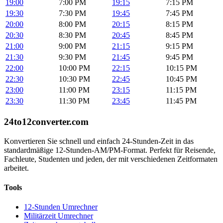
19:00
7:00 PM
19:15
7:15 PM
19:30
7:30 PM
19:45
7:45 PM
20:00
8:00 PM
20:15
8:15 PM
20:30
8:30 PM
20:45
8:45 PM
21:00
9:00 PM
21:15
9:15 PM
21:30
9:30 PM
21:45
9:45 PM
22:00
10:00 PM
22:15
10:15 PM
22:30
10:30 PM
22:45
10:45 PM
23:00
11:00 PM
23:15
11:15 PM
23:30
11:30 PM
23:45
11:45 PM
24to12converter
.com
Konvertieren Sie schnell und einfach 24-Stunden-Zeit in das
standardmäßige 12-Stunden-AM/PM-Format. Perfekt für Reisende,
Fachleute, Studenten und jeden, der mit verschiedenen Zeitformaten
arbeitet.
Tools
12-Stunden Umrechner
Militärzeit Umrechner