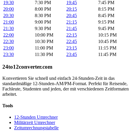
19:30
7:30 PM
19:45
7:45 PM
20:00
8:00 PM
20:15
8:15 PM
20:30
8:30 PM
20:45
8:45 PM
21:00
9:00 PM
21:15
9:15 PM
21:30
9:30 PM
21:45
9:45 PM
22:00
10:00 PM
22:15
10:15 PM
22:30
10:30 PM
22:45
10:45 PM
23:00
11:00 PM
23:15
11:15 PM
23:30
11:30 PM
23:45
11:45 PM
24to12converter
.com
Konvertieren Sie schnell und einfach 24-Stunden-Zeit in das
standardmäßige 12-Stunden-AM/PM-Format. Perfekt für Reisende,
Fachleute, Studenten und jeden, der mit verschiedenen Zeitformaten
arbeitet.
Tools
12-Stunden Umrechner
Militärzeit Umrechner
Zeitumrechnungstabelle