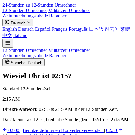
24-Stunden zu 12-Stunden
Umrechner
12-Stunden Umrechner
Militärzeit Umrechner
Zeitumrechnungstabelle
Ratgeber
Deutsch
English
Deutsch
Español
Français
Português
日本語
한국어
繁體
中文
Italiano
12-Stunden Umrechner
Militärzeit Umrechner
Zeitumrechnungstabelle
Ratgeber
Sprache: Deutsch
Wieviel Uhr ist
02:15
?
Standard 12-Stunden-Zeit
2:15 AM
Direkte Antwort:
02:15 is 2:15 AM in der 12-Stunden-Zeit.
Da
2
kleiner als 12 ist, bleibt die Stunde gleich.
02:15
ist
2:15 AM
.
02:00
|
Benutzerdefinierten Konverter verwenden
|
02:30