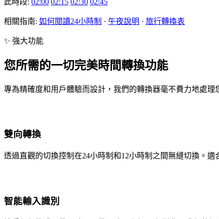
此時段:
02:00
02:15
02:30
02:45
相關指南:
如何閱讀24小時制
·
午夜說明
·
旅行轉換表
✨ 強大功能
您所需的一切完美時間轉換功能
專為精確度和用戶體驗而設計，我們的轉換器毫不費力地處理
雙向轉換
透過直觀的切換控制在24小時制和12小時制之間無縫切換。適
智能輸入識別