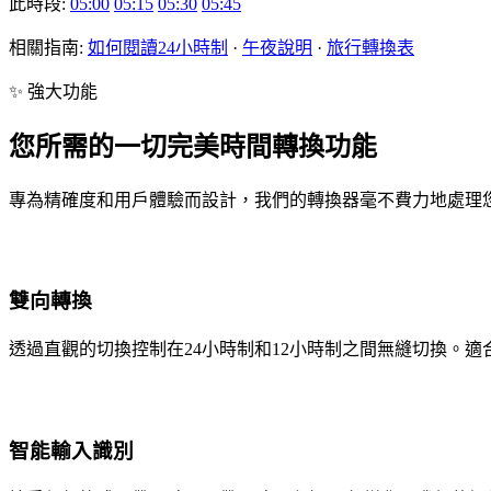
此時段:
05:00
05:15
05:30
05:45
相關指南:
如何閱讀24小時制
·
午夜說明
·
旅行轉換表
✨ 強大功能
您所需的一切完美時間轉換功能
專為精確度和用戶體驗而設計，我們的轉換器毫不費力地處理
雙向轉換
透過直觀的切換控制在24小時制和12小時制之間無縫切換。適
智能輸入識別