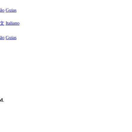
são
Guias
文
Italiano
são
Guias
AM
.