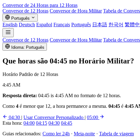
Conversor de
24 Horas
para 12 Horas
Conversor de 12 Horas
Conversor de Hora Militar
Tabela de Conver
Português
English
Deutsch
Español
Français
Português
日本語
한국어
繁體中
Conversor de 12 Horas
Conversor de Hora Militar
Tabela de Conver
Idioma: Português
Que horas são
04:45
no Horário Militar?
Horário Padrão de 12 Horas
4:45 AM
Resposta direta:
04:45 is 4:45 AM no formato de 12 horas.
Como
4
é menor que 12, a hora permanece a mesma.
04:45
é
4:45 
04:30
|
Usar Conversor Personalizado
|
05:00
Esta hora:
04:00
04:15
04:30
04:45
Guias relacionados:
Como ler 24h
·
Meia-noite
·
Tabela de viagem