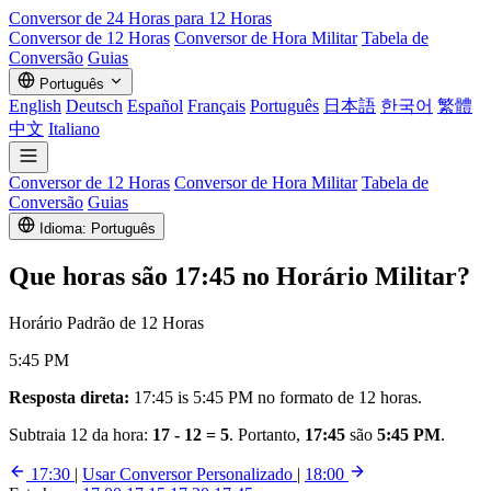
Conversor de
24 Horas
para 12 Horas
Conversor de 12 Horas
Conversor de Hora Militar
Tabela de
Conversão
Guias
Português
English
Deutsch
Español
Français
Português
日本語
한국어
繁體
中文
Italiano
Conversor de 12 Horas
Conversor de Hora Militar
Tabela de
Conversão
Guias
Idioma: Português
Que horas são
17:45
no Horário Militar?
Horário Padrão de 12 Horas
5:45 PM
Resposta direta:
17:45 is 5:45 PM no formato de 12 horas.
Subtraia 12 da hora:
17 - 12 = 5
. Portanto,
17:45
são
5:45 PM
.
17:30
|
Usar Conversor Personalizado
|
18:00