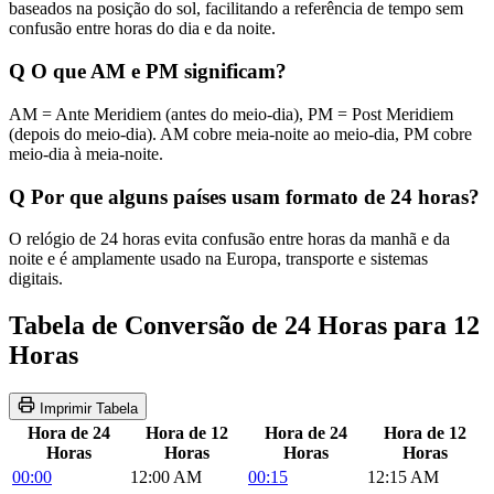
baseados na posição do sol, facilitando a referência de tempo sem
confusão entre horas do dia e da noite.
Q
O que AM e PM significam?
AM = Ante Meridiem (antes do meio-dia), PM = Post Meridiem
(depois do meio-dia). AM cobre meia-noite ao meio-dia, PM cobre
meio-dia à meia-noite.
Q
Por que alguns países usam formato de 24 horas?
O relógio de 24 horas evita confusão entre horas da manhã e da
noite e é amplamente usado na Europa, transporte e sistemas
digitais.
Tabela de Conversão de 24 Horas para 12
Horas
Imprimir Tabela
Hora de 24
Hora de 12
Hora de 24
Hora de 12
Horas
Horas
Horas
Horas
00:00
12:00 AM
00:15
12:15 AM