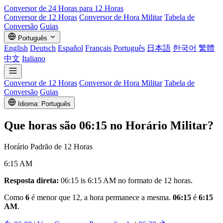
Conversor de
24 Horas
para 12 Horas
Conversor de 12 Horas
Conversor de Hora Militar
Tabela de
Conversão
Guias
Português
English
Deutsch
Español
Français
Português
日本語
한국어
繁體
中文
Italiano
Conversor de 12 Horas
Conversor de Hora Militar
Tabela de
Conversão
Guias
Idioma: Português
Que horas são
06:15
no Horário Militar?
Horário Padrão de 12 Horas
6:15 AM
Resposta direta:
06:15 is 6:15 AM no formato de 12 horas.
Como
6
é menor que 12, a hora permanece a mesma.
06:15
é
6:15
AM
.