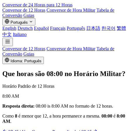
Conversor de
24 Horas
para 12 Horas
Conversor de 12 Horas
Conversor de Hora Militar
Tabela de
Conversão
Guias
Português
English
Deutsch
Español
Français
Português
日本語
한국어
繁體
中文
Italiano
Conversor de 12 Horas
Conversor de Hora Militar
Tabela de
Conversão
Guias
Idioma: Português
Que horas são
08:00
no Horário Militar?
Horário Padrão de 12 Horas
8:00 AM
Resposta direta:
08:00 is 8:00 AM no formato de 12 horas.
Como
8
é menor que 12, a hora permanece a mesma.
08:00
é
8:00
AM
.