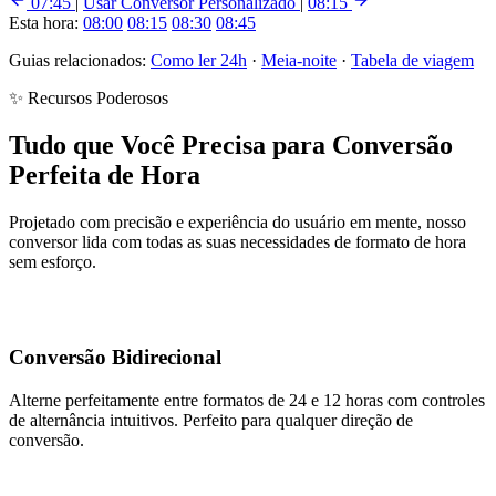
07:45
|
Usar Conversor Personalizado
|
08:15
Esta hora:
08:00
08:15
08:30
08:45
Guias relacionados:
Como ler 24h
·
Meia-noite
·
Tabela de viagem
✨ Recursos Poderosos
Tudo que Você Precisa para Conversão
Perfeita de Hora
Projetado com precisão e experiência do usuário em mente, nosso
conversor lida com todas as suas necessidades de formato de hora
sem esforço.
Conversão Bidirecional
Alterne perfeitamente entre formatos de 24 e 12 horas com controles
de alternância intuitivos. Perfeito para qualquer direção de
conversão.