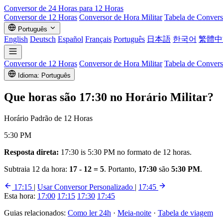
Conversor de
24 Horas
para 12 Horas
Conversor de 12 Horas
Conversor de Hora Militar
Tabela de Conver
Português
English
Deutsch
Español
Français
Português
日本語
한국어
繁體中
Conversor de 12 Horas
Conversor de Hora Militar
Tabela de Conver
Idioma: Português
Que horas são
17:30
no Horário Militar?
Horário Padrão de 12 Horas
5:30 PM
Resposta direta:
17:30 is 5:30 PM no formato de 12 horas.
Subtraia 12 da hora:
17 - 12 = 5
. Portanto,
17:30
são
5:30 PM
.
17:15
|
Usar Conversor Personalizado
|
17:45
Esta hora:
17:00
17:15
17:30
17:45
Guias relacionados:
Como ler 24h
·
Meia-noite
·
Tabela de viagem