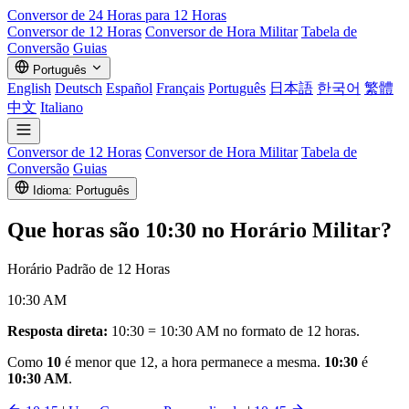
Conversor de
24 Horas
para 12 Horas
Conversor de 12 Horas
Conversor de Hora Militar
Tabela de
Conversão
Guias
Português
English
Deutsch
Español
Français
Português
日本語
한국어
繁體
中文
Italiano
Conversor de 12 Horas
Conversor de Hora Militar
Tabela de
Conversão
Guias
Idioma: Português
Que horas são
10:30
no Horário Militar?
Horário Padrão de 12 Horas
10:30 AM
Resposta direta:
10:30 = 10:30 AM no formato de 12 horas.
Como
10
é menor que 12, a hora permanece a mesma.
10:30
é
10:30 AM
.