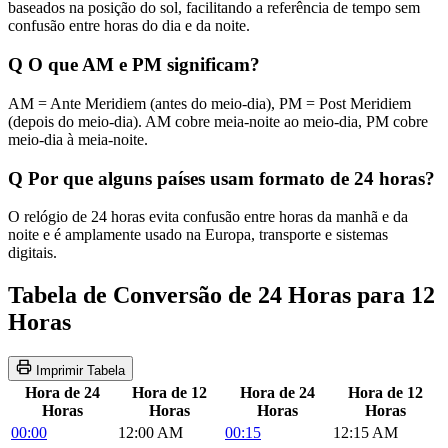
baseados na posição do sol, facilitando a referência de tempo sem
confusão entre horas do dia e da noite.
Q
O que AM e PM significam?
AM = Ante Meridiem (antes do meio-dia), PM = Post Meridiem
(depois do meio-dia). AM cobre meia-noite ao meio-dia, PM cobre
meio-dia à meia-noite.
Q
Por que alguns países usam formato de 24 horas?
O relógio de 24 horas evita confusão entre horas da manhã e da
noite e é amplamente usado na Europa, transporte e sistemas
digitais.
Tabela de Conversão de 24 Horas para 12
Horas
Imprimir Tabela
Hora de 24
Hora de 12
Hora de 24
Hora de 12
Horas
Horas
Horas
Horas
00:00
12:00 AM
00:15
12:15 AM