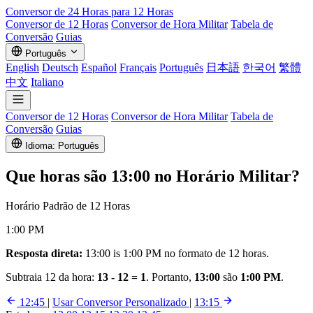
Conversor de
24 Horas
para 12 Horas
Conversor de 12 Horas
Conversor de Hora Militar
Tabela de
Conversão
Guias
Português
English
Deutsch
Español
Français
Português
日本語
한국어
繁體
中文
Italiano
Conversor de 12 Horas
Conversor de Hora Militar
Tabela de
Conversão
Guias
Idioma: Português
Que horas são
13:00
no Horário Militar?
Horário Padrão de 12 Horas
1:00 PM
Resposta direta:
13:00 is 1:00 PM no formato de 12 horas.
Subtraia 12 da hora:
13 - 12 = 1
. Portanto,
13:00
são
1:00 PM
.
12:45
|
Usar Conversor Personalizado
|
13:15