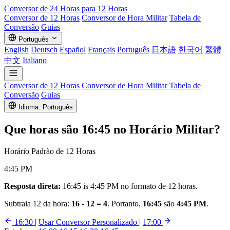
Conversor de
24 Horas
para 12 Horas
Conversor de 12 Horas
Conversor de Hora Militar
Tabela de
Conversão
Guias
Português
English
Deutsch
Español
Français
Português
日本語
한국어
繁體
中文
Italiano
Conversor de 12 Horas
Conversor de Hora Militar
Tabela de
Conversão
Guias
Idioma: Português
Que horas são
16:45
no Horário Militar?
Horário Padrão de 12 Horas
4:45 PM
Resposta direta:
16:45 is 4:45 PM no formato de 12 horas.
Subtraia 12 da hora:
16 - 12 = 4
. Portanto,
16:45
são
4:45 PM
.
16:30
|
Usar Conversor Personalizado
|
17:00