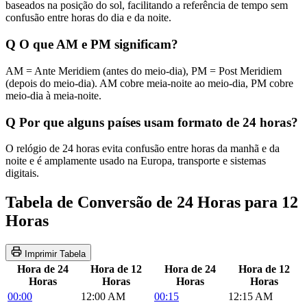
baseados na posição do sol, facilitando a referência de tempo sem
confusão entre horas do dia e da noite.
Q
O que AM e PM significam?
AM = Ante Meridiem (antes do meio-dia), PM = Post Meridiem
(depois do meio-dia). AM cobre meia-noite ao meio-dia, PM cobre
meio-dia à meia-noite.
Q
Por que alguns países usam formato de 24 horas?
O relógio de 24 horas evita confusão entre horas da manhã e da
noite e é amplamente usado na Europa, transporte e sistemas
digitais.
Tabela de Conversão de 24 Horas para 12
Horas
Imprimir Tabela
Hora de 24
Hora de 12
Hora de 24
Hora de 12
Horas
Horas
Horas
Horas
00:00
12:00 AM
00:15
12:15 AM