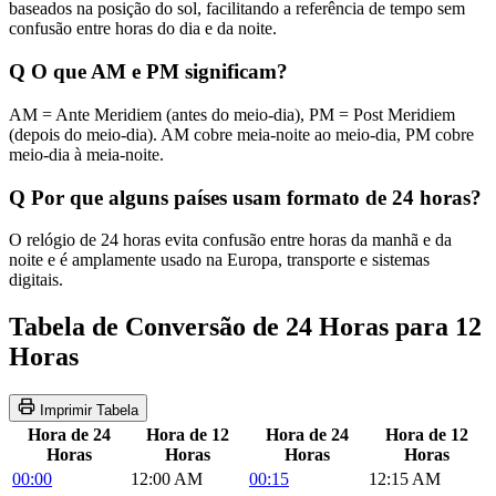
baseados na posição do sol, facilitando a referência de tempo sem
confusão entre horas do dia e da noite.
Q
O que AM e PM significam?
AM = Ante Meridiem (antes do meio-dia), PM = Post Meridiem
(depois do meio-dia). AM cobre meia-noite ao meio-dia, PM cobre
meio-dia à meia-noite.
Q
Por que alguns países usam formato de 24 horas?
O relógio de 24 horas evita confusão entre horas da manhã e da
noite e é amplamente usado na Europa, transporte e sistemas
digitais.
Tabela de Conversão de 24 Horas para 12
Horas
Imprimir Tabela
Hora de 24
Hora de 12
Hora de 24
Hora de 12
Horas
Horas
Horas
Horas
00:00
12:00 AM
00:15
12:15 AM