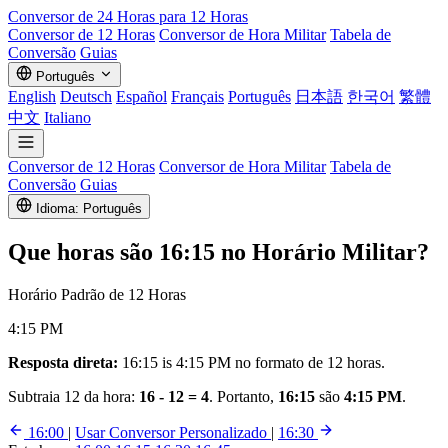
Conversor de
24 Horas
para 12 Horas
Conversor de 12 Horas
Conversor de Hora Militar
Tabela de
Conversão
Guias
Português
English
Deutsch
Español
Français
Português
日本語
한국어
繁體
中文
Italiano
Conversor de 12 Horas
Conversor de Hora Militar
Tabela de
Conversão
Guias
Idioma: Português
Que horas são
16:15
no Horário Militar?
Horário Padrão de 12 Horas
4:15 PM
Resposta direta:
16:15 is 4:15 PM no formato de 12 horas.
Subtraia 12 da hora:
16 - 12 = 4
. Portanto,
16:15
são
4:15 PM
.
16:00
|
Usar Conversor Personalizado
|
16:30