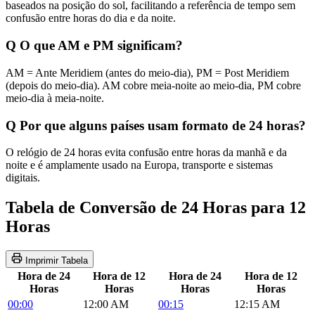
baseados na posição do sol, facilitando a referência de tempo sem
confusão entre horas do dia e da noite.
Q
O que AM e PM significam?
AM = Ante Meridiem (antes do meio-dia), PM = Post Meridiem
(depois do meio-dia). AM cobre meia-noite ao meio-dia, PM cobre
meio-dia à meia-noite.
Q
Por que alguns países usam formato de 24 horas?
O relógio de 24 horas evita confusão entre horas da manhã e da
noite e é amplamente usado na Europa, transporte e sistemas
digitais.
Tabela de Conversão de 24 Horas para 12
Horas
Imprimir Tabela
Hora de 24
Hora de 12
Hora de 24
Hora de 12
Horas
Horas
Horas
Horas
00:00
12:00 AM
00:15
12:15 AM