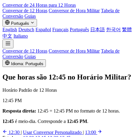
Conversor de
24 Horas
para 12 Horas
Conversor de 12 Horas
Conversor de Hora Militar
Tabela de
Conversão
Guias
Português
English
Deutsch
Español
Français
Português
日本語
한국어
繁體
中文
Italiano
Conversor de 12 Horas
Conversor de Hora Militar
Tabela de
Conversão
Guias
Idioma: Português
Que horas são
12:45
no Horário Militar?
Horário Padrão de 12 Horas
12:45 PM
Resposta direta:
12:45 = 12:45 PM no formato de 12 horas.
12:45
é meio-dia. Corresponde a
12:45 PM
.
12:30
|
Usar Conversor Personalizado
|
13:00