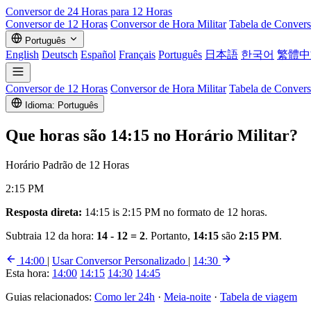
Conversor de
24 Horas
para 12 Horas
Conversor de 12 Horas
Conversor de Hora Militar
Tabela de Conver
Português
English
Deutsch
Español
Français
Português
日本語
한국어
繁體中
Conversor de 12 Horas
Conversor de Hora Militar
Tabela de Conver
Idioma: Português
Que horas são
14:15
no Horário Militar?
Horário Padrão de 12 Horas
2:15 PM
Resposta direta:
14:15 is 2:15 PM no formato de 12 horas.
Subtraia 12 da hora:
14 - 12 = 2
. Portanto,
14:15
são
2:15 PM
.
14:00
|
Usar Conversor Personalizado
|
14:30
Esta hora:
14:00
14:15
14:30
14:45
Guias relacionados:
Como ler 24h
·
Meia-noite
·
Tabela de viagem