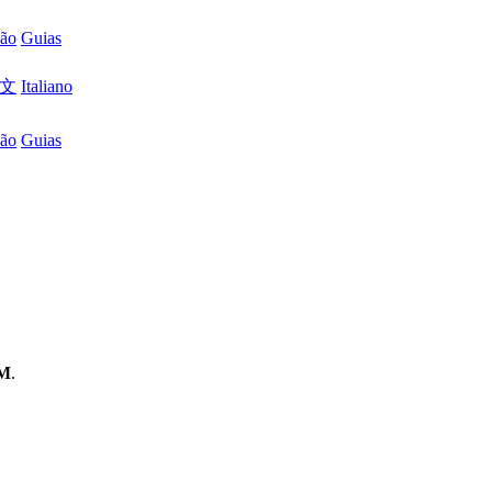
são
Guias
文
Italiano
são
Guias
AM
.