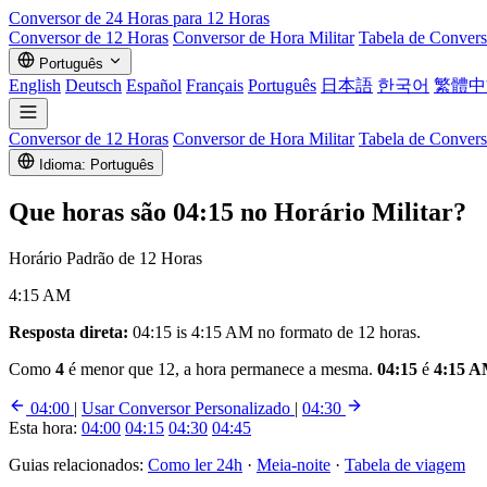
Conversor de
24 Horas
para 12 Horas
Conversor de 12 Horas
Conversor de Hora Militar
Tabela de Conver
Português
English
Deutsch
Español
Français
Português
日本語
한국어
繁體中
Conversor de 12 Horas
Conversor de Hora Militar
Tabela de Conver
Idioma: Português
Que horas são
04:15
no Horário Militar?
Horário Padrão de 12 Horas
4:15 AM
Resposta direta:
04:15 is 4:15 AM no formato de 12 horas.
Como
4
é menor que 12, a hora permanece a mesma.
04:15
é
4:15 
04:00
|
Usar Conversor Personalizado
|
04:30
Esta hora:
04:00
04:15
04:30
04:45
Guias relacionados:
Como ler 24h
·
Meia-noite
·
Tabela de viagem